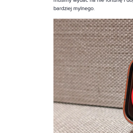
musimy wydać na nie fortunę i do
bardziej mylnego.