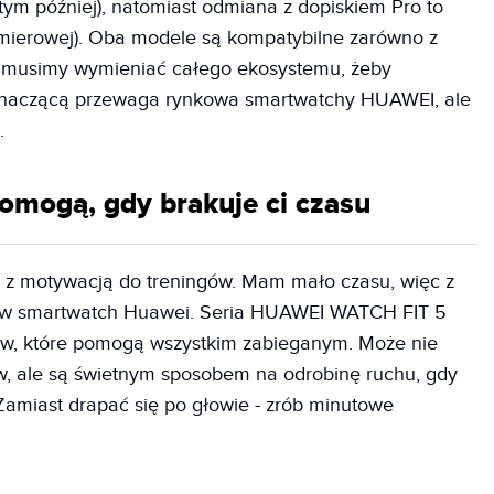
 tym później), natomiast odmiana z dopiskiem Pro to
remierowej). Oba modele są kompatybilne zarówno z
e musimy wymieniać całego ekosystemu, żeby
o znaczącą przewaga rynkowa smartwatchy HUAWEI, ale
.
pomogą, gdy brakuje ci czasu
 z motywacją do treningów. Mam mało czasu, więc z
 w smartwatch Huawei. Seria HUAWEI WATCH FIT 5
ów, które pomogą wszystkim zabieganym. Może nie
w, ale są świetnym sposobem na odrobinę ruchu, gdy
 Zamiast drapać się po głowie - zrób minutowe