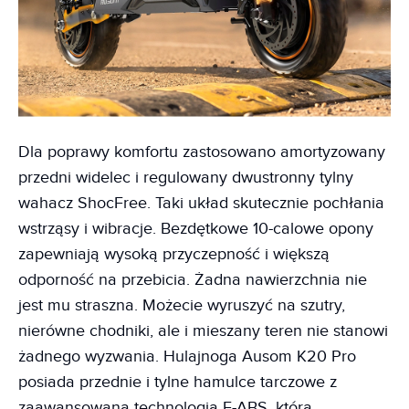
Dla poprawy komfortu zastosowano amortyzowany
przedni widelec i regulowany dwustronny tylny
wahacz ShocFree. Taki układ skutecznie pochłania
wstrząsy i wibracje. Bezdętkowe 10-calowe opony
zapewniają wysoką przyczepność i większą
odporność na przebicia. Żadna nawierzchnia nie
jest mu straszna. Możecie wyruszyć na szutry,
nierówne chodniki, ale i mieszany teren nie stanowi
żadnego wyzwania. Hulajnoga Ausom K20 Pro
posiada przednie i tylne hamulce tarczowe z
zaawansowaną technologią E-ABS, która