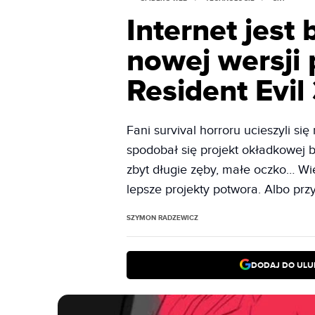
Internet jest
nowej wersji
Resident Evil
Fani survival horroru ucieszyli si
spodobał się projekt okładkowej b
zbyt długie zęby, małe oczko… Wie
lepsze projekty potwora. Albo p
SZYMON RADZEWICZ
DODAJ DO ULU