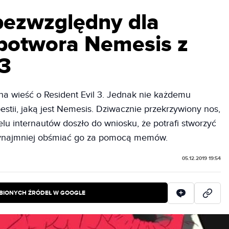
 bezwzględny dla
 potwora Nemesis z
 3
ę na wieść o Resident Evil 3. Jednak nie każdemu
estii, jaką jest Nemesis. Dziwacznie przekrzywiony nos,
lu internautów doszło do wniosku, że potrafi stworzyć
rzynajmniej obśmiać go za pomocą memów.
05.12.2019 19:54
BIONYCH ŹRÓDEŁ W GOOGLE