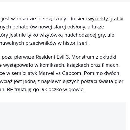
3
jest w zasadzie przesądzony. Do sieci
wyciekły grafiki
nych bohaterów nowej-starej odsłony, a także
óry jest nie tylko wizytówką nadchodzącej gry, ale
nawalnych przeciwników w historii serii.
oza pierwsze Resident Evil 3. Monstrum z okładki
że występowało w komiksach, książkach oraz filmach.
jsce w serii bijatyk Marvel vs Capcom. Pomimo dwóch
iąż jest jedną z najsławniejszych postaci świata gier
ani RE traktują go jak oczko w głowie.
REKLAMA