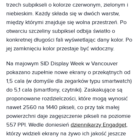
trzech subpikseli o kolorze czerwonym, zielonym i
niebieskim. Każdy składa się w dwóch warstw,
między którymi znajduje się wolna przestrzeń. Po
otwarciu szczeliny subpiksel odbija światło o
konkretnej długości fali wyświetlając dany kolor. Po
jej zamknięciu kolor przestaje być widoczny.
Na majowym SID Display Week w Vancouver
pokazano zupełnie nowe ekrany o przekątnych od
1,5 cala (w domyśle dla zegarków typu smartwatch)
do 5,1 cala (smartfony, czytniki). Zaskakujące są
proponowane rozdzielczości, które mogą wynosić
nawet 2560 na 1440 pikseli, co przy tak małej
powierzchni daje zagęszczenie pikseli na poziomie
557 PPI. Wedle doniesień
dziennikarzy Engadget
,
którzy widzieli ekrany na żywo ich jakość jeszcze