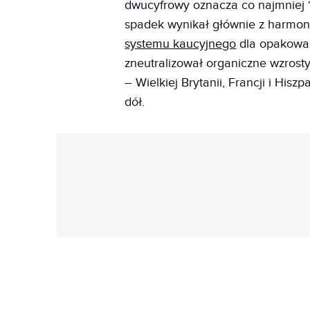
dwucyfrowy oznacza co najmniej 1
spadek wynikał głównie z harmo
systemu kaucyjnego
dla opakowań
zneutralizował organiczne wzros
– Wielkiej Brytanii, Francji i His
dół.