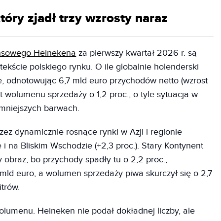
óry zjadł trzy wzrosty naraz
ansowego Heinekena
za pierwszy kwartał 2026 r. są
tekście polskiego rynku. O ile globalnie holenderski
e, odnotowując 6,7 mld euro przychodów netto (wzrost
t wolumenu sprzedaży o 1,2 proc., o tyle sytuacja w
emniejszych barwach.
ez dynamicznie rosnące rynki w Azji i regionie
e i na Bliskim Wschodzie (+2,3 proc.). Stary Kontynent
obraz, bo przychody spadły tu o 2,2 proc.,
 mld euro, a wolumen sprzedaży piwa skurczył się o 2,7
itrów.
lumenu. Heineken nie podał dokładnej liczby, ale