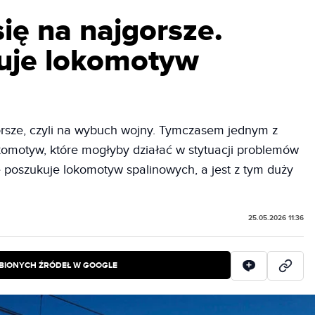
ię na najgorsze.
kuje lokomotyw
orsze, czyli na wybuch wojny. Tymczasem jednym z
omotyw, które mogłyby działać w stytuacji problemów
ie poszukuje lokomotyw spalinowych, a jest z tym duży
25.05.2026 11:36
BIONYCH ŹRÓDEŁ W GOOGLE