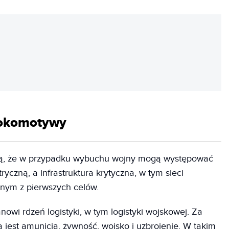
REKLAMA
 lokomotywy
ją, że w przypadku wybuchu wojny mogą występować
yczną, a infrastruktura krytyczna, w tym sieci
dnym z pierwszych celów.
owi rdzeń logistyki, w tym logistyki wojskowej. Za
est amunicja, żywność, wojsko i uzbrojenie. W takim