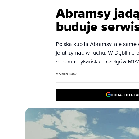
Abramsy jadą
buduje serwi
Polska kupiła Abramsy, ale same 
je utrzymać w ruchu. W Dęblinie 
serc amerykańskich czołgów M1A1
MARCIN KUSZ
DODAJ DO ULU