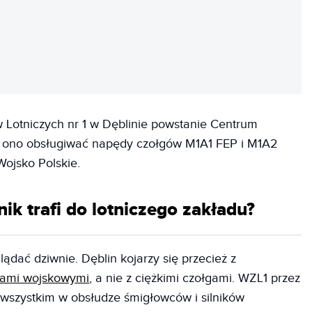
REKLAMA
Lotniczych nr 1 w Dęblinie powstanie Centrum
 ono obsługiwać napędy czołgów M1A1 FEP i M1A2
ojsko Polskie.
ik trafi do lotniczego zakładu?
ądać dziwnie. Dęblin kojarzy się przecież z
tami wojskowymi
, a nie z ciężkimi czołgami. WZL1 przez
 wszystkim w obsłudze śmigłowców i silników