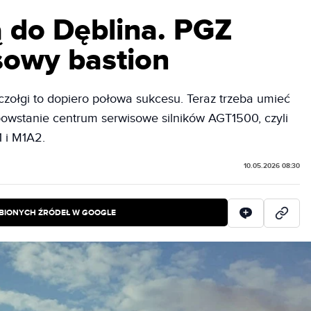
 do Dęblina. PGZ
sowy bastion
czołgi to dopiero połowa sukcesu. Teraz trzeba umieć
powstanie centrum serwisowe silników AGT1500, czyli
 i M1A2.
10.05.2026 08:30
BIONYCH ŹRÓDEŁ W GOOGLE