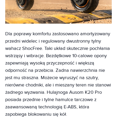
Dla poprawy komfortu zastosowano amortyzowany
przedni widelec i regulowany dwustronny tylny
wahacz ShocFree. Taki układ skutecznie pochłania
wstrząsy i wibracje. Bezdętkowe 10-calowe opony
zapewniają wysoką przyczepność i większą
odporność na przebicia. Żadna nawierzchnia nie
jest mu straszna. Możecie wyruszyć na szutry,
nierówne chodniki, ale i mieszany teren nie stanowi
żadnego wyzwania. Hulajnoga Ausom K20 Pro
posiada przednie i tylne hamulce tarczowe z
zaawansowaną technologią E-ABS, która
zapobiega blokowaniu się kół.