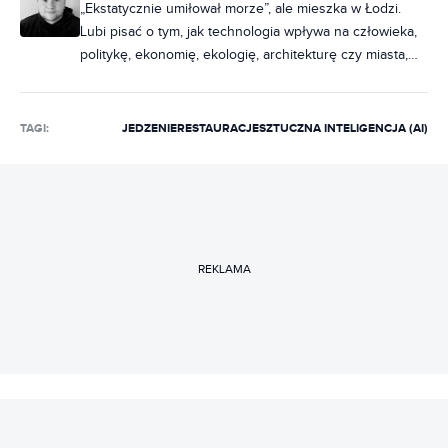
„Ekstatycznie umiłował morze”, ale mieszka w Łodzi.
Lubi pisać o tym, jak technologia wpływa na człowieka,
politykę, ekonomię, ekologię, architekturę czy miasta,
zastanawiając się przy tym, czy dzięki niej możemy żyć
jeśli nie lepiej, to chociaż inaczej. Gra też na Nintendo
Switch, a zamiast Xboksa i PlayStation woli Stadię i
TAGI:
JEDZENIE
RESTAURACJE
SZTUCZNA INTELIGENCJA (AI)
GeForce Now, bo granie w chmurze to przyszłość.
REKLAMA