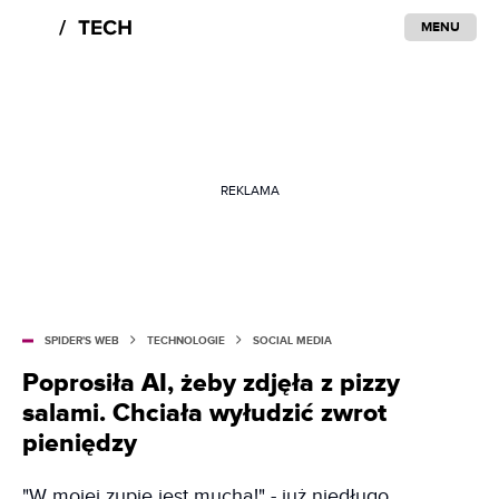
MENU
REKLAMA
SPIDER'S WEB
TECHNOLOGIE
SOCIAL MEDIA
Poprosiła AI, żeby zdjęła z pizzy
salami. Chciała wyłudzić zwrot
pieniędzy
"W mojej zupie jest mucha!" - już niedługo