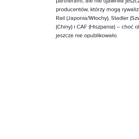
partnerami, ale nie ujawniła jesz
producentów, którzy mogą rywalizo
Rail (Japonia/Włochy), Stadler (Sz
(Chiny) i CAF (Hiszpania) – choć o
jeszcze nie opublikowało.