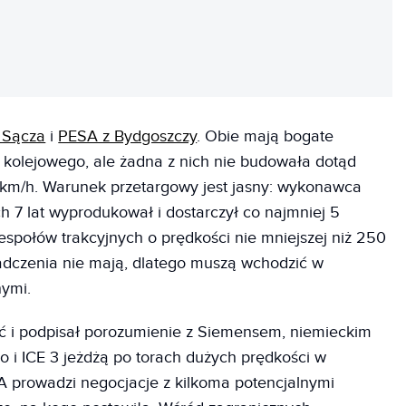
REKLAMA
 Sącza
i
PESA z Bydgoszczy
. Obie mają bogate
 kolejowego, ale żadna z nich nie budowała dotąd
 km/h. Warunek przetargowy jest jasny: wykonawca
h 7 lat wyprodukował i dostarczył co najmniej 5
połów trakcyjnych o prędkości nie mniejszej niż 250
iadczenia nie mają, dlatego muszą wchodzić w
nymi.
yć i podpisał porozumienie z Siemensem, niemieckim
o i ICE 3 jeżdżą po torach dużych prędkości w
SA prowadzi negocjacje z kilkoma potencjalnymi