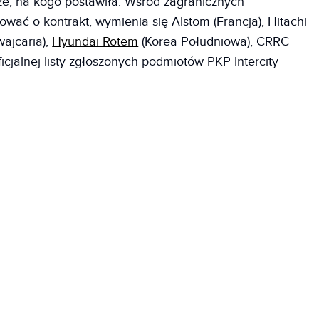
cze, na kogo postawiła. Wśród zagranicznych
wać o kontrakt, wymienia się Alstom (Francja), Hitachi
wajcaria),
Hyundai Rotem
(Korea Południowa), CRRC
ficjalnej listy zgłoszonych podmiotów PKP Intercity