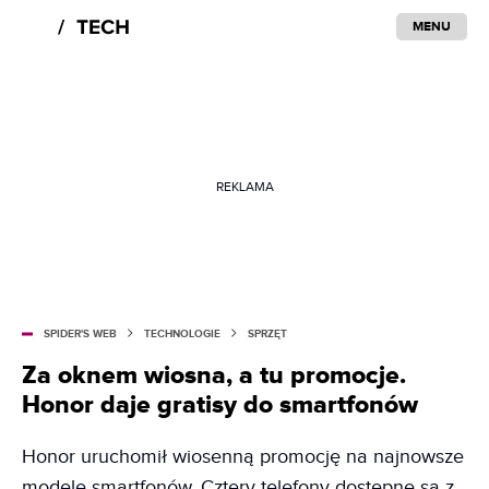
MENU
REKLAMA
SPIDER'S WEB
TECHNOLOGIE
SPRZĘT
Za oknem wiosna, a tu promocje.
Honor daje gratisy do smartfonów
Honor uruchomił wiosenną promocję na najnowsze
modele smartfonów. Cztery telefony dostępne są z