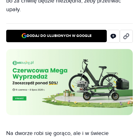
bo za chwilę będzie niezbędna, żeby przetrwać
upały.
DODAJ DO ULUBIONYCH W GOOGLE
Na dworze robi się gorąco, ale i w świecie