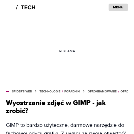
MENU
REKLAMA
SPIDER'S WEB
TECHNOLOGIE
/
PORADNIKI
OPROGRAMOWANIE
/
OPROGRA
Wyostrzanie zdjęć w GIMP - jak
zrobić?
GIMP to bardzo użyteczne, darmowe narzędzie do
fachowej edycji grafiki. Z uwagi na swoją otwartość,