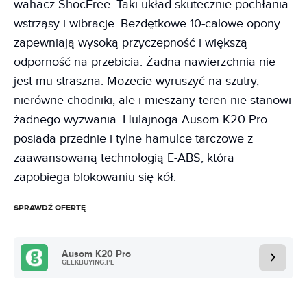
wahacz ShocFree. Taki układ skutecznie pochłania
wstrząsy i wibracje. Bezdętkowe 10-calowe opony
zapewniają wysoką przyczepność i większą
odporność na przebicia. Żadna nawierzchnia nie
jest mu straszna. Możecie wyruszyć na szutry,
nierówne chodniki, ale i mieszany teren nie stanowi
żadnego wyzwania. Hulajnoga Ausom K20 Pro
posiada przednie i tylne hamulce tarczowe z
zaawansowaną technologią E-ABS, która
zapobiega blokowaniu się kół.
SPRAWDŹ OFERTĘ
Ausom K20 Pro
GEEKBUYING.PL