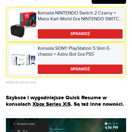
Konsola NINTENDO Switch 2 Czarny +
Mario Kart World Gra NINTENDO SWITCH
2 + Torba VENOM VS4935 do Nintendo
Switch/Switch 2/Switch Oled Czarny
SPRAWDŹ
Konsola SONY PlayStation 5 Slim E-
chassis + Astro Bot Gra PS5
SPRAWDŹ
Materiał reklamowy
Szybsze i wygodniejsze Quick Resume w
konsolach
Xbox Series X|S
. Są też inne nowości.