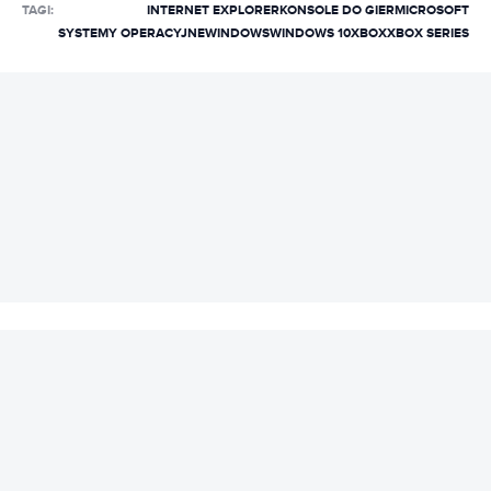
TAGI:
INTERNET EXPLORER
KONSOLE DO GIER
MICROSOFT
SYSTEMY OPERACYJNE
WINDOWS
WINDOWS 10
XBOX
XBOX SERIES
REKLAMA