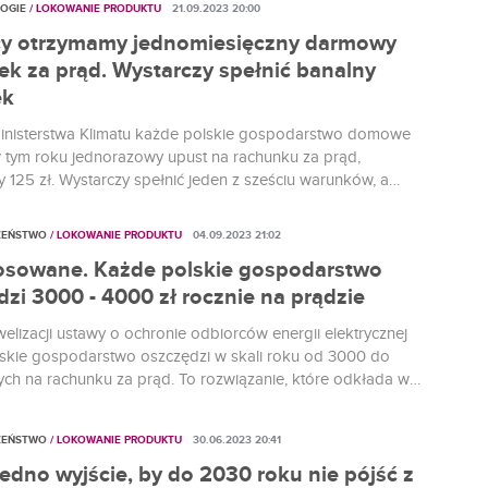
OGIE
/ LOKOWANIE PRODUKTU
21.09.2023 20:00
y otrzymamy jednomiesięczny darmowy
ek za prąd. Wystarczy spełnić banalny
ek
inisterstwa Klimatu każde polskie gospodarstwo domowe
 tym roku jednorazowy upust na rachunku za prąd,
 125 zł. Wystarczy spełnić jeden z sześciu warunków, a
a są naprawdę banalne.
ZEŃSTWO
/ LOKOWANIE PRODUKTU
04.09.2023 21:02
osowane. Każde polskie gospodarstwo
zi 3000 - 4000 zł rocznie na prądzie
elizacji ustawy o ochronie odbiorców energii elektrycznej
skie gospodarstwo oszczędzi w skali roku od 3000 do
ych na rachunku za prąd. To rozwiązanie, które odkłada w
oblem rosnącego kosztu energii. Na szczęście trwa
ie gigantyczna, historyczna wręcz transformacja polskiej
ZEŃSTWO
/ LOKOWANIE PRODUKTU
30.06.2023 20:41
.
edno wyjście, by do 2030 roku nie pójść z