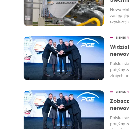
Siechn
Nowa elek
zastępując
czystszej 
strategii 
nowoczesn
BIZNES
/
ponad 1,4
rozdział p
Widział
nerwow
Polska si
potężny z
złotych p
Gospodars
wzmocnić i
BIZNES
/
Zobaczy
nerwow
Polska si
potężny z