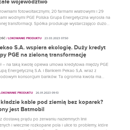
ć całe województwo
trowniami fotowoltaicznymi, 20 farmami wiatrowymi i 29
iami wodnymi PGE Polska Grupa Energetyczna wyrosła na
lonej transformacji. Spółka produkuje wystarczająco dużo
 OZE by zasilać nią całe województwo. To dopiero początek
 inwestycji, a do 2050 roku PGE chce osiągnąć pełną
OŚĆ
/ LOKOWANIE PRODUKTU
23.03.2023 07:50
ść klimatyczną. Co będą mieć z tego Polacy?
ekao S.A. wspiera ekologię. Duży kredyt
upy PGE na zieloną transformację
zł – na taką kwotę opiewa umowa kredytowa między PGE
upą Energetyczną S.A. i Bankiem Pekao S,A. wraz z
rodowym konsorcjum banków. Ta ogromna kwota ma
 się z jednej strony do zwiększenia produkcji energii ze
awialnych, a z drugiej do ograniczenia emisji.
 LOKOWANIE PRODUKTU
26.01.2023 09:13
 kładzie kable pod ziemią bez koparek?
bny jest Batmobil
z dostawą prądu po zerwaniu naziemnych linii
nych i wiecznie rozkopane pola i ulice to problemy, które