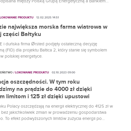
odpisana między Polską Grupą Energetyczną a Bankiem
twa Krajowego to zapowiedź inwestycji, które mają
nfrastrukturę przesyłową i dystrybucyjną.
 LOKOWANIE PRODUKTU
12.02.2025 14:51
zie największa morska farma wiatrowa w
j części Bałtyku
 i duńska firma Ørsted podjęły ostateczną decyzję
ną (FID) dla projektu Baltica 2, który stanie się symbolem
w polskiej energetyce.
ZEŃSTWO
/ LOKOWANIE PRODUKTU
02.10.2023 09:00
cja oszczędności. W tym roku
dzimy na prądzie do 4000 zł dzięki
 limitom i 125 zł dzięki upustowi
ku Polacy oszczędzają na energii elektrycznej do 4125 zł w
u, bez jakichkolwiek zmian w prowadzeniu gospodarstwa
 To efekt podwyższonych limitów zużycia energii po
yjnych stawkach cenowych oraz nowego, jednorazowego
 rachunku za prąd.