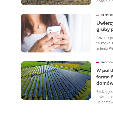
dotykają 
by jednoc
życie. Na
BEZPIEC
której pr
Widzieliśm
Uwierzy
gruby 
Oszuści p
fałszywe 
imieniu PG
nabrać - 
całego ko
EKOLOGI
W pols
farma 
domó
Będzie je
powierzch
Bełchatow