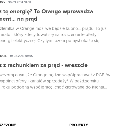
RZY
30.09.2014 18:08
z tę energię? To Orange wprowadza
ent... na prąd
ziernika w Orange możliwe będzie kupno… prądu. To już
erator, który zdecydował się na rozszerzenie oferty i
energii elektrycznej. Czy tym razem pomysł okaże się
OGIE
19.02.2013 09:05
t z rachunkiem za prąd - wreszcie
wczoraj o tym, że Orange będzie współpracował z PGE "w
wspólnej oferty i kanałów sprzedaży". W październiku
 roku podobną współpracę, choć kierowaną do klienta
go podpisali Netia i RWE. To najpewniej wstęp do tego, aby
od Orange był dostępny razem z prądem PGE i tym samym w
ł się naprawdę powszechny - tak jak na medium
ego dobra przystało. Oby jak najszybciej.
TRZEŻONE
PROJEKTY