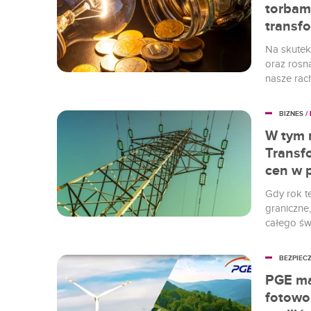
torbam
transfo
Na skutek
oraz rosn
nasze rach
Na szczęś
transforma
BIZNES
/
W tym r
Transf
cen w p
Gdy rok t
graniczne
całego świ
ceny ener
kremlowsk
BEZPIEC
Dobrym pr
PGE ma 
sektora e
fotowo
Energii El