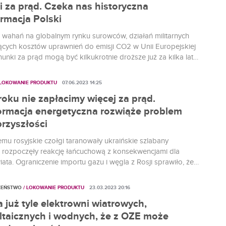
i za prąd. Czeka nas historyczna
rmacja Polski
 wahań na globalnym rynku surowców, działań militarnych
ących kosztów uprawnień do emisji CO2 w Unii Europejskiej
unki za prąd mogą być kilkukrotnie droższe już za kilka lat.
cie nie musi tak być. Warunkiem jest największa
cja Polski ostatnich dekad.
 LOKOWANIE PRODUKTU
07.06.2023 14:25
oku nie zapłacimy więcej za prąd.
ormacja energetyczna rozwiąże problem
rzyszłości
emu rosyjskie czołgi taranowały ukraińskie szlabany
, rozpoczęły reakcję łańcuchową z konsekwencjami dla
ata. Ograniczenie importu gazu i węgla z Rosji sprawiło, że
gii poszybowały. Na szczęście przed
ą zależnością można się bronić, a nawet ją wyeliminować.
ZEŃSTWO
/ LOKOWANIE PRODUKTU
23.03.2023 20:16
zykładem jest tutaj długofalowa strategia podmiotów
już tyle elektrowni wiatrowych,
nergetycznego zrzeszonych w ramach Polskiego Komitetu
ltaicznych i wodnych, że z OZE może
ektrycznej.