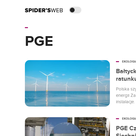
PGE
EKOLOGI
Bałtyck
ratunk
Polska sz
energii Ż
instalacje
odnawialny
z atutów 
EKOLOGI
kraju bud
PGE Cz