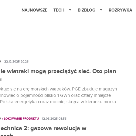
NAJNOWSZE
TECH
BIZBLOG
ROZRYWKA
A
22.12.2025 20:26
ie wiatraki mogą przeciążyć sieć. Oto plan
u
ykuje się na erę morskich wiatraków. PGE zbuduje magazyn
arnowiec o pojemności blisko 1 GWh oraz cztery mniejsze
. Polska energetyka coraz mocniej skręca w kierunku morza i
ch źródeł energii. Żeby wiatraki na Bałtyku nie zamieniły się
w źródło problemów dla sieci, największy producent prądu w
A
/ LOKOWANIE PRODUKTU
12.06.2025 08:56
uje potężny magazyn...
echnica 2: gazowa rewolucja w