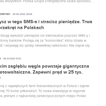
nas wszystkich. Polska Grupa Energetyczna szuka sposobu,
ześnie podnosić jakość świadczonych usług i ułatwiać nam
była nową maszynę przypominającą auto Batmana, dzięki
ZEŃSTWO
20.06.2022 20:04
ąd popłynie pod ziemią bez rozkopywania całej okolicy.
y ją w akcji.
sz w tego SMS-a i stracisz pieniądze. Trwa
przekręt na Polakach
róbują wyłudzić pieniądze od internautów poprzez SMS-y i
strony banków. Podają się za "komornika", który działa w
E i wzywają do spłaty niewielkiej należności. Nie dajcie się
to oszustwo, które może skończyć się wyczyszczeniem
nta.
A
06.07.2021 11:33
kim zagłębiu węgla powstaje gigantyczna
fotowoltaiczna. Zapewni prąd w 25 tys.
w
dną z największych farm fotowoltaicznych w Polsce i zajmie
nię 70 boisk piłkarskich. To nowa inwestycja w regionie
a, jednym z najbardziej zanieczyszczonych miejsc Polski.