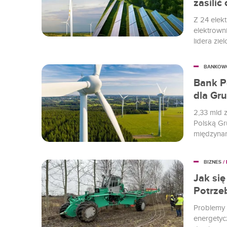
zasili
Z 24 elek
elektrown
lidera zie
energii z
ambitnych
BANKOW
neutralno
Bank P
dla Gr
2,33 mld 
Polską Gr
międzyna
przyczynić
źródeł odn
BIZNES
/
Jak się
Potrze
Problemy 
energetycz