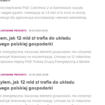
icach
trociepłownia PGE Czechnica 2 w Siechnicach ruszyła,
 węgiel gazem. Inwestycja za 1,4 mld zł to krok w stronę
energii dla aglomeracji wrocławskiej i element wieloletniej
ciepłowniczej Grupy. W Siechnicach oficjalnie ruszyła
a elektrociepłownia gazowo-parowa PGE. Inwestycja warta
 LOKOWANIE PRODUKTU
18.04.2025 09:52
 mld zł to technologiczny skok naprzód otwierający nowy
o 120 latach...
em, jak 12 mld zł trafia do układu
ego polskiej gospodarki
eć energetyczna, kluczowy element gospodarki, ma otrzymać
astrzyk finansowy na modernizację. Umowa na 12 miliardów
odpisana między PGE Polską Grupą Energetyczną a Bankiem
twa Krajowego to zapowiedź inwestycji, które mają
nfrastrukturę przesyłową i dystrybucyjną.
 LOKOWANIE PRODUKTU
02.04.2025 20:48
łem, jak 12 mld zł trafia do układu
ego polskiej gospodarki
eć energetyczna, kluczowy element gospodarki, ma otrzymać
astrzyk finansowy na modernizację. Umowa na 12 miliardów