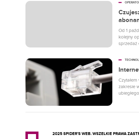
OPERATO
Czujes
abonam
Od 1 paźd
kolejny op
sprzedaż 
trafiony?
TECHNOL
Interne
Czytałem 
zakresie 
ubiegłego
biznesowe
internet 
końcu sta
powszechn
2025 SPIDER’S WEB. WSZELKIE PRAWA ZAS