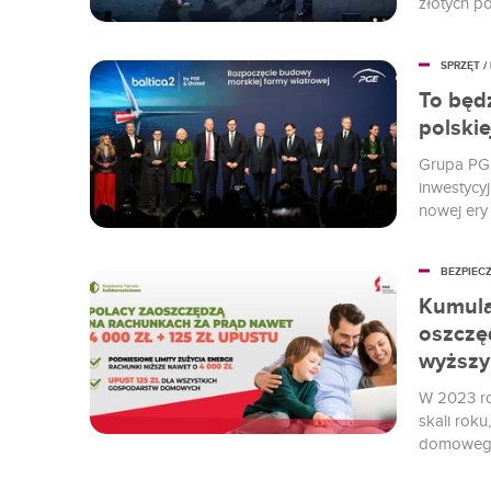
złotych p
Gospodars
wzmocnić i
SPRZĘT
/
To będ
polskie
Grupa PGE
inwestycyj
nowej ery 
BEZPIEC
Kumula
oszczę
wyższym
W 2023 ro
skali rok
domowego.
preferenc
upustu na