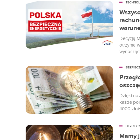
TECHNOL
Wszysc
rachun
warun
Decyzją M
otrzyma w
wynoszący
wymagani
BEZPIEC
Przegł
oszczęd
Dzięki now
każde pol
4000 złot
czasie pr
jednocześn
BEZPIEC
energetyki
Mamy j