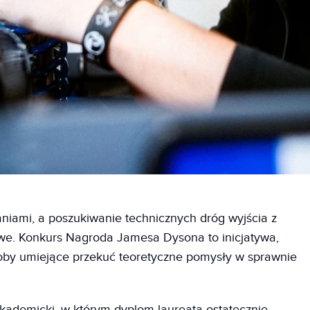
niami, a poszukiwanie technicznych dróg wyjścia z
twe. Konkurs Nagroda Jamesa Dysona to inicjatywa,
osoby umiejące przekuć teoretyczne pomysły w sprawnie
akademicki, w którym dyplom laureata ostatecznie