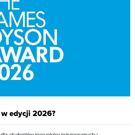
 w edycji 2026?
dla studentów kierunków inżynieryjnych i