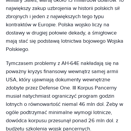
Military Sales, wartą około 13 miliardów dolarów. To
największy zakup uzbrojenia w historii polskich sił
zbrojnych i jeden z największych tego typu
kontraktów w Europie. Polska wojsko liczy na
dostawy w drugiej połowie dekady, a śmigłowce
mają stać się podstawą lotnictwa bojowego Wojska
Polskiego.
Tymczasem problemy z AH-64E nakładają się na
poważny kryzys finansowy wewnątrz samej armii
USA, który ujawniają dokumenty wewnętrzne
zdobyte przez Defense One. III Korpus Pancerny
musiał natychmiast ograniczyć program godzin
lotnych o równowartość niemal 46 mln dol. Żeby w
ogóle podtrzymać minimalne wymogi lotnicze,
dowódca korpusu przesunął ponad 26 mln dol. z
budżetu szkolenia wojsk pancernych.