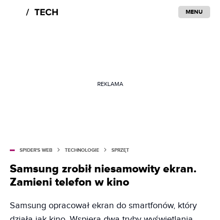
MENU
REKLAMA
SPIDER'S WEB
TECHNOLOGIE
SPRZĘT
Samsung zrobił niesamowity ekran.
Zamieni telefon w kino
Samsung opracował ekran do smartfonów, który
działa jak kino. Wspiera dwa tryby wyświetlania