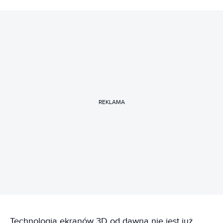
REKLAMA
Technologia ekranów 3D od dawna nie jest już