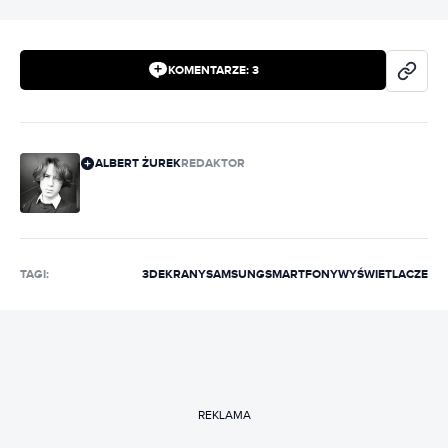
KOMENTARZE:
3
ALBERT ŻUREK
REDAKTOR
TAGI:
3D
EKRANY
SAMSUNG
SMARTFONY
WYŚWIETLACZE
REKLAMA