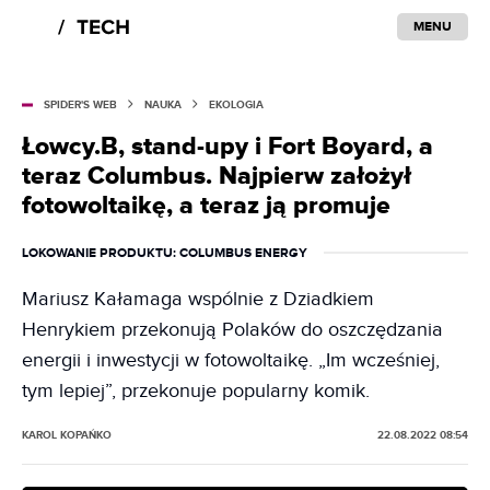
MENU
SPIDER'S WEB
NAUKA
EKOLOGIA
Łowcy.B, stand-upy i Fort Boyard, a
teraz Columbus. Najpierw założył
fotowoltaikę, a teraz ją promuje
LOKOWANIE PRODUKTU
: COLUMBUS ENERGY
Mariusz Kałamaga wspólnie z Dziadkiem
Henrykiem przekonują Polaków do oszczędzania
energii i inwestycji w fotowoltaikę. „Im wcześniej,
tym lepiej”, przekonuje popularny komik.
KAROL KOPAŃKO
22.08.2022 08:54