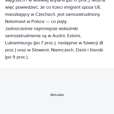
Węgrzech i w Wielkiej Brytanii (po 17 proc.). Można
więc powiedzieć, że co trzeci imigrant spoza UE,
mieszkający w Czechach, jest samozatrudniony.
Natomiast w Polsce — co piąty.
Jednocześnie najmniejsze wskaźniki
samozatrudnienia są w Austrii, Estonii,
Luksemburgu (po 7 proc.), następnie w Szwecji (8
proc.) oraz w Słowenii, Niemczech, Danii i Irlandii
(po 9 proc.).
REKLAMA