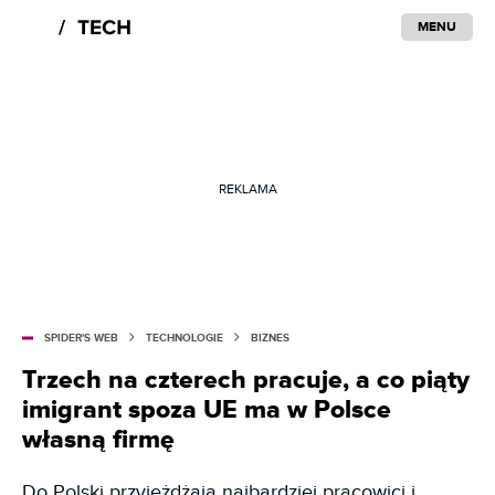
MENU
REKLAMA
SPIDER'S WEB
TECHNOLOGIE
BIZNES
Trzech na czterech pracuje, a co piąty
imigrant spoza UE ma w Polsce
własną firmę
Do Polski przyjeżdżają najbardziej pracowici i