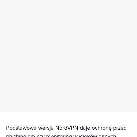
REKLAMA
Podstawowa wersja
NordVPN
daje ochronę przed
phishingiem czy monitoring wycieków danych,