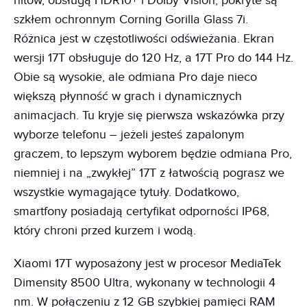
nitów, obsługą HDR10+ i Dolby Vision, pokryte są
szkłem ochronnym Corning Gorilla Glass 7i.
Różnica jest w częstotliwości odświeżania. Ekran
wersji 17T obsługuje do 120 Hz, a 17T Pro do 144 Hz.
Obie są wysokie, ale odmiana Pro daje nieco
większą płynność w grach i dynamicznych
animacjach. Tu kryje się pierwsza wskazówka przy
wyborze telefonu – jeżeli jesteś zapalonym
graczem, to lepszym wyborem będzie odmiana Pro,
niemniej i na „zwykłej” 17T z łatwością pograsz we
wszystkie wymagające tytuły. Dodatkowo,
smartfony posiadają certyfikat odporności IP68,
który chroni przed kurzem i wodą.
Xiaomi 17T wyposażony jest w procesor MediaTek
Dimensity 8500 Ultra, wykonany w technologii 4
nm. W połączeniu z 12 GB szybkiej pamięci RAM