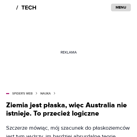
MENU
REKLAMA
SPIDER'S WEB
NAUKA
Ziemia jest płaska, więc Australia nie
istnieje. To przecież logiczne
Szczerze mówiąc, mój szacunek do płaskoziemców
jest tym wyższy, im bardziej absurdalne teorie