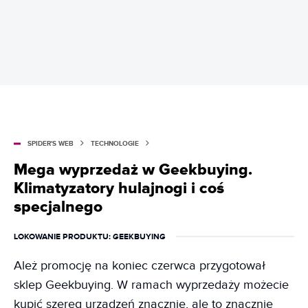
SPIDER'S WEB
TECHNOLOGIE
Mega wyprzedaż w Geekbuying.
Klimatyzatory hulajnogi i coś
specjalnego
LOKOWANIE PRODUKTU
: GEEKBUYING
Ależ promocję na koniec czerwca przygotował
sklep Geekbuying. W ramach wyprzedaży możecie
kupić szereg urządzeń znacznie, ale to znacznie