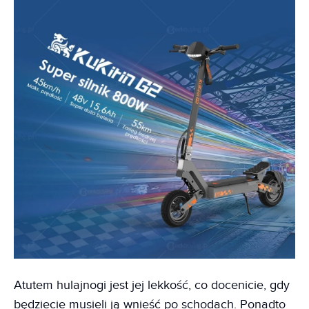
Atutem hulajnogi jest jej lekkość, co docenicie, gdy
będziecie musieli ją wnieść po schodach. Ponadto