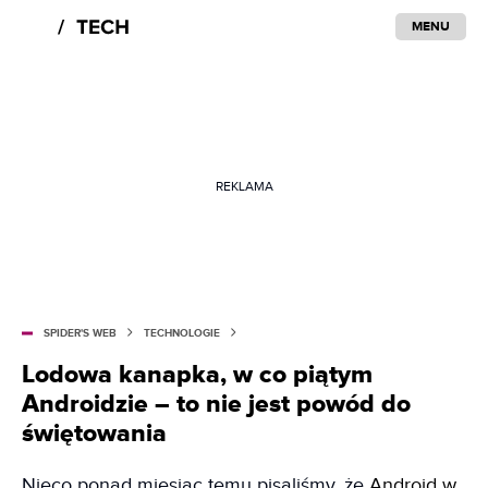
MENU
REKLAMA
SPIDER'S WEB
TECHNOLOGIE
Lodowa kanapka, w co piątym
Androidzie – to nie jest powód do
świętowania
Nieco ponad miesiąc temu pisaliśmy, że
Android w