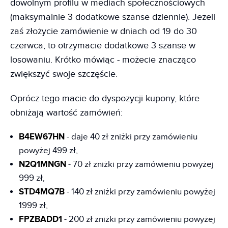
dowolnym profilu w mediach społecznościowych
(maksymalnie 3 dodatkowe szanse dziennie). Jeżeli
zaś złożycie zamówienie w dniach od 19 do 30
czerwca, to otrzymacie dodatkowe 3 szanse w
losowaniu. Krótko mówiąc - możecie znacząco
zwiększyć swoje szczęście.
Oprócz tego macie do dyspozycji kupony, które
obniżają wartość zamówień:
B4EW67HN
- daje 40 zł zniżki przy zamówieniu
powyżej 499 zł,
N2Q1MNGN
- 70 zł zniżki przy zamówieniu powyżej
999 zł,
STD4MQ7B
- 140 zł zniżki przy zamówieniu powyżej
1999 zł,
FPZBADD1
- 200 zł zniżki przy zamówieniu powyżej