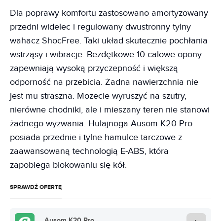
Dla poprawy komfortu zastosowano amortyzowany
przedni widelec i regulowany dwustronny tylny
wahacz ShocFree. Taki układ skutecznie pochłania
wstrząsy i wibracje. Bezdętkowe 10-calowe opony
zapewniają wysoką przyczepność i większą
odporność na przebicia. Żadna nawierzchnia nie
jest mu straszna. Możecie wyruszyć na szutry,
nierówne chodniki, ale i mieszany teren nie stanowi
żadnego wyzwania. Hulajnoga Ausom K20 Pro
posiada przednie i tylne hamulce tarczowe z
zaawansowaną technologią E-ABS, która
zapobiega blokowaniu się kół.
SPRAWDŹ OFERTĘ
Ausom K20 Pro