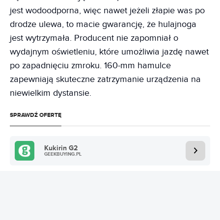
jest wodoodporna, więc nawet jeżeli złapie was po
drodze ulewa, to macie gwarancję, że hulajnoga
jest wytrzymała. Producent nie zapomniał o
wydajnym oświetleniu, które umożliwia jazdę nawet
po zapadnięciu zmroku. 160-mm hamulce
zapewniają skuteczne zatrzymanie urządzenia na
niewielkim dystansie.
SPRAWDŹ OFERTĘ
Kukirin G2
GEEKBUYING.PL
Fynzo T11 - nowocześnie, komfortowo i
stylowo za 1589 zł