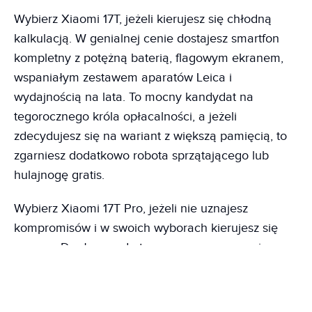
Wybierz Xiaomi 17T, jeżeli kierujesz się chłodną
kalkulacją. W genialnej cenie dostajesz smartfon
kompletny z potężną baterią, flagowym ekranem,
wspaniałym zestawem aparatów Leica i
wydajnością na lata. To mocny kandydat na
tegorocznego króla opłacalności, a jeżeli
zdecydujesz się na wariant z większą pamięcią, to
zgarniesz dodatkowo robota sprzątającego lub
hulajnogę gratis.
Wybierz Xiaomi 17T Pro, jeżeli nie uznajesz
kompromisów i w swoich wyborach kierujesz się
sercem. Dopłacasz do topowego procesora, jeszcze
większej baterii, możliwości kręcenia w 8K i matrycy
stworzonej do zdjęć nocnych. To smartfon dla
wymagających.