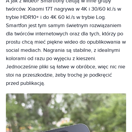
A jak z wideo? Smartfony celują w inne grupy
twórców. Xiaomi 17T nagrywa w 4K i 30/60 kl./s w
trybie HDR10+ i do 4K 60 kl./s w trybie Log.
Smartfon jest tym samym świetnym rozwiązaniem
dla twórców internetowych oraz dla tych, którzy po
prostu chcą mieć piękne wideo do opublikowania w
social mediach. Nagrania są stabilne, z idealnymi
kolorami od razu po wyjęciu z kieszeni.
Jednocześnie pliki są łatwe w obróbce, więc nic nie
stoi na przeszkodzie, żeby trochę je podkręcić
przed publikacją.