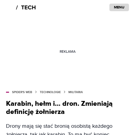
MENU
REKLAMA
SPIDER'S WEB
TECHNOLOGIE
MILITARIA
Karabin, hełm i… dron. Zmieniają
definicję żołnierza
Drony mają się stać bronią osobistą każdego
żołnierza, tak jak karabin. To ma być koniec