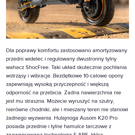
Dla poprawy komfortu zastosowano amortyzowany
przedni widelec i regulowany dwustronny tylny
wahacz ShocFree. Taki układ skutecznie pochłania
wstrząsy i wibracje. Bezdętkowe 10-calowe opony
zapewniają wysoką przyczepność i większą
odporność na przebicia. Żadna nawierzchnia nie
jest mu straszna. Możecie wyruszyć na szutry,
nierówne chodniki, ale i mieszany teren nie stanowi
żadnego wyzwania. Hulajnoga Ausom K20 Pro
posiada przednie i tylne hamulce tarczowe z
zaawansowaną technologią E-ABS, która