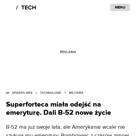
MENU
REKLAMA
SPIDER'S WEB
TECHNOLOGIE
MILITARIA
Superforteca miała odejść na
emeryturę. Dali B-52 nowe życie
B-52 ma już swoje lata, ale Amerykanie wcale nie
szykują mu emerytury. Bombowiec z czasów zimnej