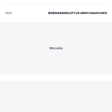
TAGI:
BOEING
SAMOLOTY
US ARMY
USA
WOJSKO
REKLAMA