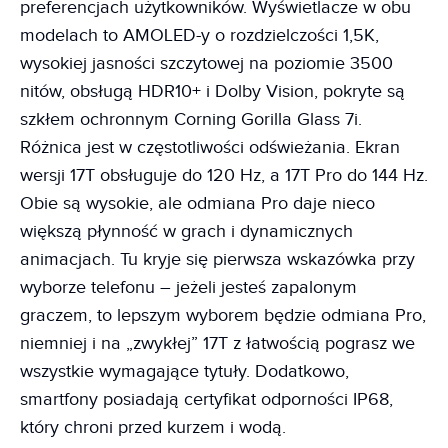
preferencjach użytkowników. Wyświetlacze w obu
modelach to AMOLED-y o rozdzielczości 1,5K,
wysokiej jasności szczytowej na poziomie 3500
nitów, obsługą HDR10+ i Dolby Vision, pokryte są
szkłem ochronnym Corning Gorilla Glass 7i.
Różnica jest w częstotliwości odświeżania. Ekran
wersji 17T obsługuje do 120 Hz, a 17T Pro do 144 Hz.
Obie są wysokie, ale odmiana Pro daje nieco
większą płynność w grach i dynamicznych
animacjach. Tu kryje się pierwsza wskazówka przy
wyborze telefonu – jeżeli jesteś zapalonym
graczem, to lepszym wyborem będzie odmiana Pro,
niemniej i na „zwykłej” 17T z łatwością pograsz we
wszystkie wymagające tytuły. Dodatkowo,
smartfony posiadają certyfikat odporności IP68,
który chroni przed kurzem i wodą.