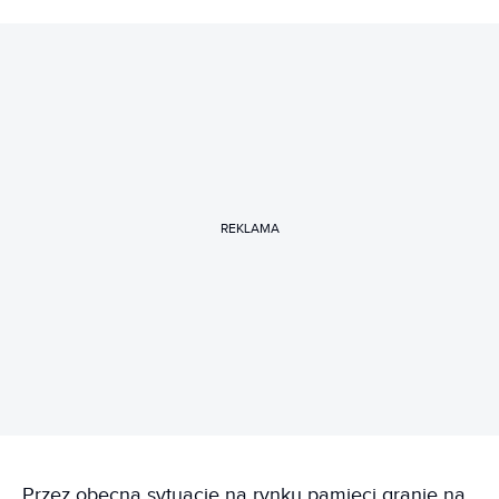
REKLAMA
Przez obecną sytuację na rynku pamięci granie na