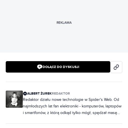
REKLAMA
DOŁĄCZ DO DYSKUSJI
ALBERT ŻUREK
REDAKTOR
Redaktor działu nowe technologie w Spider's Web. Od
najmłodszych lat fan elektroniki - komputerów, laptopów
i smartfonów, z którą odkąd tylko mógł, spędzał masę
czasu. Z czasem swoją pasję zamienił w pracę,
początkowo pisząc o technologiach mobilnych, a