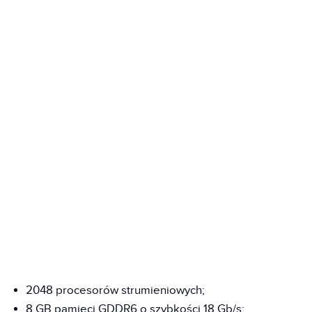
2048 procesorów strumieniowych;
8 GB pamięci GDDR6 o szybkości 18 Gb/s;