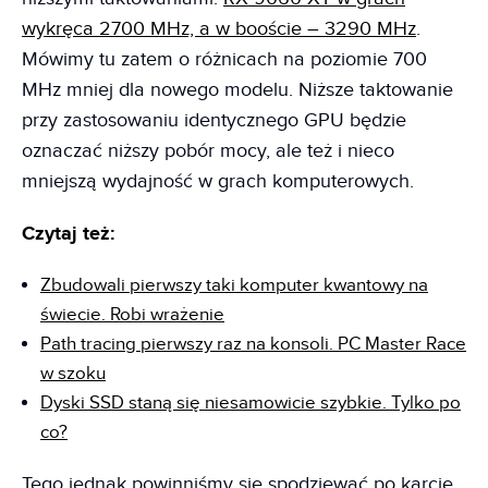
wykręca 2700 MHz, a w booście – 3290 MHz
.
Mówimy tu zatem o różnicach na poziomie 700
MHz mniej dla nowego modelu. Niższe taktowanie
przy zastosowaniu identycznego GPU będzie
oznaczać niższy pobór mocy, ale też i nieco
mniejszą wydajność w grach komputerowych.
Czytaj też:
Zbudowali pierwszy taki komputer kwantowy na
świecie. Robi wrażenie
Path tracing pierwszy raz na konsoli. PC Master Race
w szoku
Dyski SSD staną się niesamowicie szybkie. Tylko po
co?
Tego jednak powinniśmy się spodziewać po karcie