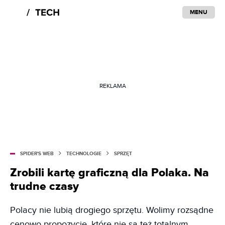
MENU
REKLAMA
SPIDER'S WEB
TECHNOLOGIE
SPRZĘT
Zrobili kartę graficzną dla Polaka. Na
trudne czasy
Polacy nie lubią drogiego sprzętu. Wolimy rozsądne
cenowo propozycje, które nie są też totalnym