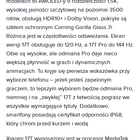
modelach to AMOLED-y o rozdzielczości 1,5K,
wysokiej jasności szczytowej na poziomie 3500
nitów, obsługą HDR10+ i Dolby Vision, pokryte są
szkłem ochronnym Corning Gorilla Glass 7i.
Różnica jest w częstotliwości odświeżania. Ekran
wersji 17T obsługuje do 120 Hz, a 17T Pro do 144 Hz.
Obie są wysokie, ale odmiana Pro daje nieco
większą płynność w grach i dynamicznych
animacjach. Tu kryje się pierwsza wskazówka przy
wyborze telefonu – jeżeli jesteś zapalonym
graczem, to lepszym wyborem będzie odmiana Pro,
niemniej i na „zwykłej” 17T z łatwością pograsz we
wszystkie wymagające tytuły. Dodatkowo,
smartfony posiadają certyfikat odporności IP68,
który chroni przed kurzem i wodą.
Xiaomi 17T wyposażony jest w procesor MediaTek