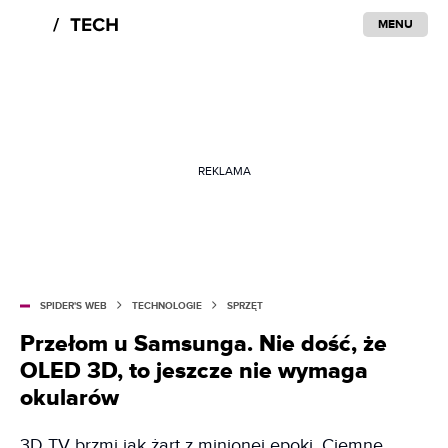
MENU
REKLAMA
SPIDER'S WEB
TECHNOLOGIE
SPRZĘT
Przełom u Samsunga. Nie dość, że
OLED 3D, to jeszcze nie wymaga
okularów
3D TV brzmi jak żart z minionej epoki. Ciemne