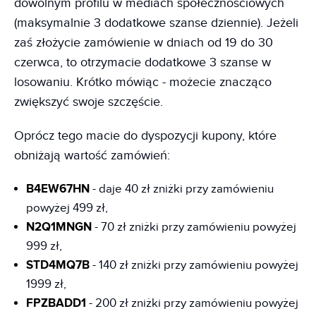
dowolnym profilu w mediach społecznościowych
(maksymalnie 3 dodatkowe szanse dziennie). Jeżeli
zaś złożycie zamówienie w dniach od 19 do 30
czerwca, to otrzymacie dodatkowe 3 szanse w
losowaniu. Krótko mówiąc - możecie znacząco
zwiększyć swoje szczęście.
Oprócz tego macie do dyspozycji kupony, które
obniżają wartość zamówień:
B4EW67HN
- daje 40 zł zniżki przy zamówieniu
powyżej 499 zł,
N2Q1MNGN
- 70 zł zniżki przy zamówieniu powyżej
999 zł,
STD4MQ7B
- 140 zł zniżki przy zamówieniu powyżej
1999 zł,
FPZBADD1
- 200 zł zniżki przy zamówieniu powyżej