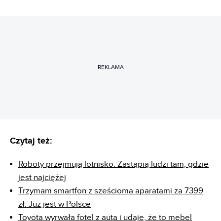
REKLAMA
Czytaj też:
Roboty przejmują lotnisko. Zastąpią ludzi tam, gdzie
jest najciężej
Trzymam smartfon z sześcioma aparatami za 7399
zł. Już jest w Polsce
Toyota wyrwała fotel z auta i udaje, że to mebel