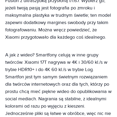
Fusion z ultraszybką przysłoną f/1.67. Wybierz go,
jeżeli twoją pasją jest fotografia po zmroku i
maksymalna plastyka w trudnym świetle; ten model
zapewni dodatkowy margines swobody przy takim
fotografowaniu. Można wręcz powiedzieć, że
Xiaomi przygotowało dla każdego coś idealnego.
A jak z wideo? Smartfony celują w inne grupy
twórców. Xiaomi 17T nagrywa w 4K i 30/60 kl./s w
trybie HDR10+ i do 4K 60 kl./s w trybie Log.
Smartfon jest tym samym świetnym rozwiązaniem
dla twórców internetowych oraz dla tych, którzy po
prostu chcą mieć piękne wideo do opublikowania w
social mediach. Nagrania są stabilne, z idealnymi
kolorami od razu po wyjęciu z kieszeni.
Jednocześnie pliki są łatwe w obróbce, więc nic nie