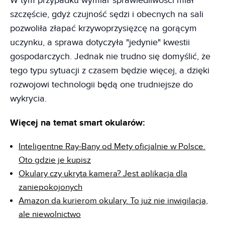
W tym przypadku wymiar sprawiedliwości miał
szczęście, gdyż czujność sędzi i obecnych na sali
pozwoliła złapać krzywoprzysięzcę na gorącym
uczynku, a sprawa dotyczyła "jedynie" kwestii
gospodarczych. Jednak nie trudno się domyślić, że
tego typu sytuacji z czasem będzie więcej, a dzięki
rozwojowi technologii będą one trudniejsze do
wykrycia.
Więcej na temat smart okularów:
Inteligentne Ray-Bany od Mety oficjalnie w Polsce.
Oto gdzie je kupisz
Okulary czy ukryta kamera? Jest aplikacja dla
zaniepokojonych
Amazon da kurierom okulary. To już nie inwigilacja,
ale niewolnictwo