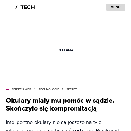
MENU
REKLAMA
SPIDER'S WEB
TECHNOLOGIE
SPRZĘT
Okulary miały mu pomóc w sądzie.
Skończyło się kompromitacją
Inteligentne okulary nie są jeszcze na tyle
inteligentne, by przechytrzyć sędziego. Przekonał