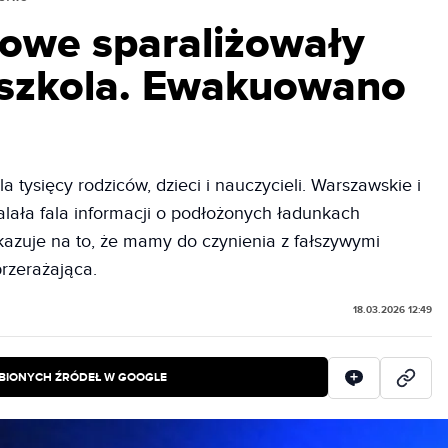
owe sparaliżowały
dszkola. Ewakuowano
 tysięcy rodziców, dzieci i nauczycieli. Warszawskie i
lała fala informacji o podłożonych ładunkach
zuje na to, że mamy do czynienia z fałszywymi
przerażająca.
18.03.2026 12:49
BIONYCH ŹRÓDEŁ W GOOGLE