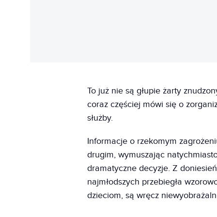
To już nie są głupie żarty znudzo
coraz częściej mówi się o zorgan
służby.
Informacje o rzekomym zagrożeniu
drugim, wymuszając natychmiasto
dramatyczne decyzje. Z doniesie
najmłodszych przebiegła wzorowo i
dzieciom, są wręcz niewyobrażaln