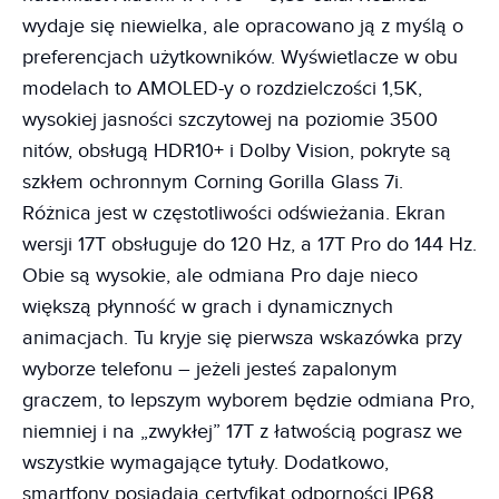
wydaje się niewielka, ale opracowano ją z myślą o
preferencjach użytkowników. Wyświetlacze w obu
modelach to AMOLED-y o rozdzielczości 1,5K,
wysokiej jasności szczytowej na poziomie 3500
nitów, obsługą HDR10+ i Dolby Vision, pokryte są
szkłem ochronnym Corning Gorilla Glass 7i.
Różnica jest w częstotliwości odświeżania. Ekran
wersji 17T obsługuje do 120 Hz, a 17T Pro do 144 Hz.
Obie są wysokie, ale odmiana Pro daje nieco
większą płynność w grach i dynamicznych
animacjach. Tu kryje się pierwsza wskazówka przy
wyborze telefonu – jeżeli jesteś zapalonym
graczem, to lepszym wyborem będzie odmiana Pro,
niemniej i na „zwykłej” 17T z łatwością pograsz we
wszystkie wymagające tytuły. Dodatkowo,
smartfony posiadają certyfikat odporności IP68,