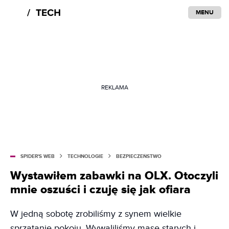
MENU
REKLAMA
SPIDER'S WEB
TECHNOLOGIE
BEZPIECZEŃSTWO
Wystawiłem zabawki na OLX. Otoczyli
mnie oszuści i czuję się jak ofiara
W jedną sobotę zrobiliśmy z synem wielkie
sprzątanie pokoju. Wywaliliśmy masę starych i