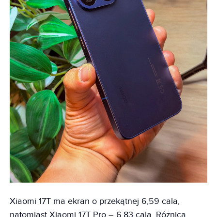
Xiaomi 17T ma ekran o przekątnej 6,59 cala,
natomiast Xiaomi 17T Pro – 6,83 cala. Różnica