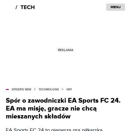
MENU
REKLAMA
SPIDER'S WEB
TECHNOLOGIE
GRY
Spór o zawodniczki EA Sports FC 24.
EA ma misję, gracze nie chcą
mieszanych składów
EA Sports FC 24 to pierwsza gra piłkarska