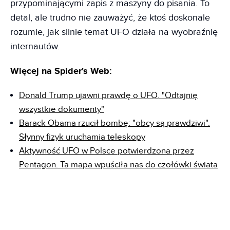
przypominającymi zapis z maszyny do pisania. To
detal, ale trudno nie zauważyć, że ktoś doskonale
rozumie, jak silnie temat UFO działa na wyobraźnię
internautów.
Więcej na Spider's Web:
Donald Trump ujawni prawdę o UFO. "Odtajnię
wszystkie dokumenty"
Barack Obama rzucił bombę: "obcy są prawdziwi".
Słynny fizyk uruchamia teleskopy
Aktywność UFO w Polsce potwierdzona przez
Pentagon. Ta mapa wpuściła nas do czołówki świata