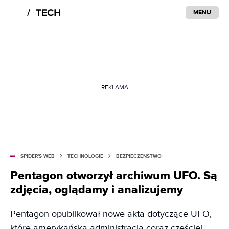
MENU
REKLAMA
SPIDER'S WEB
TECHNOLOGIE
BEZPIECZEŃSTWO
Pentagon otworzył archiwum UFO. Są
zdjęcia, oglądamy i analizujemy
Pentagon opublikował nowe akta dotyczące UFO,
które amerykańska administracja coraz częściej