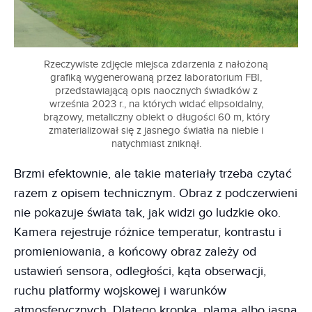
Rzeczywiste zdjęcie miejsca zdarzenia z nałożoną
grafiką wygenerowaną przez laboratorium FBI,
przedstawiającą opis naocznych świadków z
września 2023 r., na których widać elipsoidalny,
brązowy, metaliczny obiekt o długości 60 m, który
zmaterializował się z jasnego światła na niebie i
natychmiast zniknął.
Brzmi efektownie, ale takie materiały trzeba czytać
razem z opisem technicznym. Obraz z podczerwieni
nie pokazuje świata tak, jak widzi go ludzkie oko.
Kamera rejestruje różnice temperatur, kontrastu i
promieniowania, a końcowy obraz zależy od
ustawień sensora, odległości, kąta obserwacji,
ruchu platformy wojskowej i warunków
atmosferycznych. Dlatego kropka, plama albo jasna