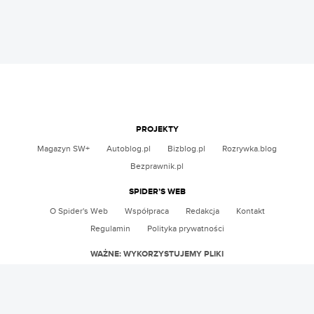
PROJEKTY
Magazyn SW+
Autoblog.pl
Bizblog.pl
Rozrywka.blog
Bezprawnik.pl
SPIDER’S WEB
O Spider's Web
Współpraca
Redakcja
Kontakt
Regulamin
Polityka prywatności
WAŻNE: WYKORZYSTUJEMY PLIKI
Używamy informacji zapisanych za pomocą cookies i podobnych technologii m.in. w celach
reklamowych i statystycznych oraz w celu dostosowania naszych serwisów do
indywidualnych potrzeb użytkowników.
Publikacje zawierają linki afiliacyjne Grupy Spider’s Web.