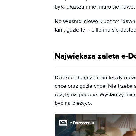
była dłuższa i nie miało się naw
No właśnie, słowo klucz to: "daw
tam, gdzie ty – o ile ma się dostę
Największa zaleta e-D
Dzięki e-Doręczeniom każdy może 
chce oraz gdzie chce. Nie trzeba 
wizytą na poczcie. Wystarczy mieć 
być na bieżąco.