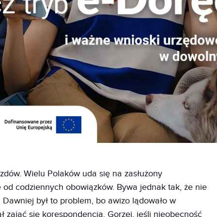
jazdów. Wielu Polaków uda się na zasłużony
ę od codziennych obowiązków. Bywa jednak tak, że nie
 Dawniej był to problem, bo awizo lądowało w
ł zająć się korespondencją. Gorzej, jeśli nieobecność