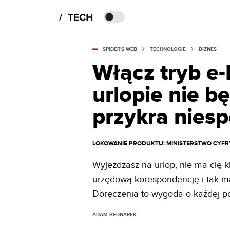
SPIDER'S WEB
TECHNOLOGIE
BIZNES
Włącz tryb e
urlopie nie b
przykra nies
LOKOWANIE PRODUKTU
: MINISTERSTWO CYFR
Wyjeżdżasz na urlop, nie ma cię k
urzędową korespondencję i tak mas
Doręczenia to wygoda o każdej po
ADAM BEDNAREK