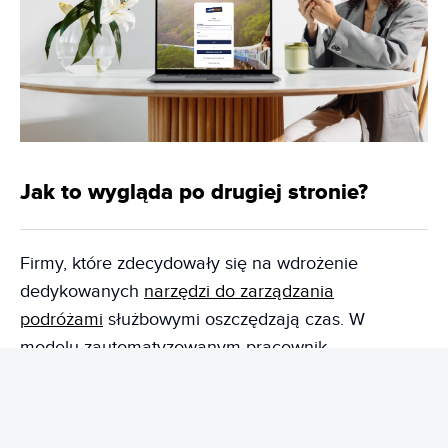
Jak to wygląda po drugiej stronie?
Firmy, które zdecydowały się na wdrożenie
dedykowanych
narzędzi do zarządzania
podróżami
służbowymi oszczędzają czas. W
modelu zautomatyzowanym pracownik
samodzielnie przegląda dostępne opcje - loty,
hotele lub inny transport - w jednym miejscu. Na
etapie planowania podróży widzi, które opcje są