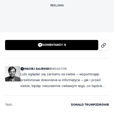
REKLAMA
KOMENTARZY:
6
MACIEJ GAJEWSKI
REDAKTOR
Lubi oglądać się zarówno za siebie – wspominając
przełomowe dokonania w informatyce – jak i przed
siebie, będąc nieustannie ciekawym tego, co będzie
dalej. Jego zainteresowania to przede wszystkim
software: UI/UX, algorytmy, uczenie maszynowe, chmura
czy sztuczna inteligencja. Nic dziwnego, że jako
TAGI:
DONALD TRUMP
ZDROWIE
specjalizację obrał sobie pilnowanie firmy Microsoft.