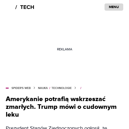
MENU
REKLAMA
SPIDER'S WEB
NAUKA
/
TECHNOLOGIE
/
Amerykanie potrafią wskrzeszać
zmarłych. Trump mówi o cudownym
leku
Prezydent Stanów Zjednoczonych ogłosił, że