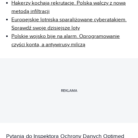
Hakerzy kochają rekrutacje. Polska walczy z nową
metodą infiltracji
Europejskie lotniska sparaliżowane cyberatakiem.
Sprawdź swoje dzisiejsze loty
Polskie wojsko bije na alarm. Oprogramowanie
czyści konta, a antywirusy milczą
REKLAMA
Pytania do Inspektora Ochrony Danych Optimed