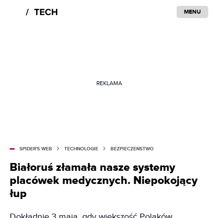
MENU
REKLAMA
SPIDER'S WEB
TECHNOLOGIE
BEZPIECZEŃSTWO
Białoruś złamała nasze systemy
placówek medycznych. Niepokojący
łup
Dokładnie 3 maja, gdy większość Polaków