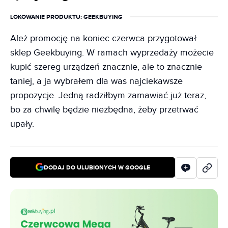
LOKOWANIE PRODUKTU
: GEEKBUYING
Ależ promocję na koniec czerwca przygotował
sklep Geekbuying. W ramach wyprzedaży możecie
kupić szereg urządzeń znacznie, ale to znacznie
taniej, a ja wybrałem dla was najciekawsze
propozycje. Jedną radziłbym zamawiać już teraz,
bo za chwilę będzie niezbędna, żeby przetrwać
upały.
DODAJ DO ULUBIONYCH W GOOGLE