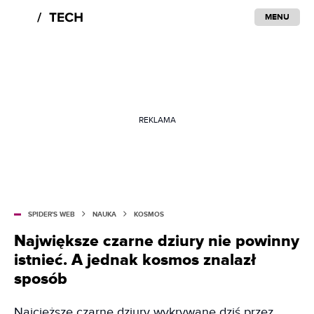
MENU
REKLAMA
SPIDER'S WEB
NAUKA
KOSMOS
Największe czarne dziury nie powinny
istnieć. A jednak kosmos znalazł
sposób
Najcięższe czarne dziury wykrywane dziś przez