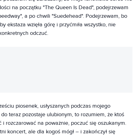
adości na początku "The Queen Is Dead", podejrzewam
"Speedway", a po chwili "Suedehead". Podejrzewam, bo
kby ekstaza wzięła górę i przyćmiła wszystko, nie
konkretnych odczuć.
REKLAMA
 sześciu piosenek, usłyszanych podczas mojego
y do teraz pozostaje ulubionym, to rozumiem, że ktoś
ić i rozczarować na poważnie, poczuć się oszukanym.
ni koncert, ale dla kogoś mógł – i zakończył się