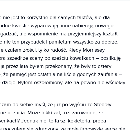
 nie jest to korzystne dla samych faktów, ale dla
godne kwestie wyparowują, inne nabierają nowego
 zgadzać, ale wspomnienie ma przyjemniejszy kształt.
o nie ten przypadek i pamiętam wszystko za dobrze.
czułem złości, tylko radość. Kiedy Morrissey
a zszedł ze sceny po sześciu kawałkach – posiłkuję
 ja przez lata byłem przekonany, że były to cztery
, że pamięć jest ostatnia na liście godnych zaufania –
ę dzieje. Byłem oszołomiony, ale na pewno nie wściekły
m do siebie myśl, że już po wyjściu ze Stodoły
ne uczucia. Może lekki żal, rozczarowanie, że
senkach? Jednak nie, to fałsz, kokieteria, próba
ie poczułem się zdradzony, że moje fanowskie serce nie