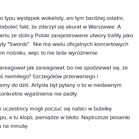
 typu występek wokalisty, ani tym bardziej ostatni,
zaboleć fakt, że zdarzył się akurat w Warszawie. A
rtu ze stolicy Polski zarejestrowane utwory trafiły jako
ty "Swords". Nie ma wielu oficjalnych koncertowych
ym nośniku, więc to nie lada wyróżnienie.
areagował jak zareagował, bo nie spodziewał się, że
 coś niemiłego? Szczegółów przerwanego i
my do dziś. Artysta był pytany o to w niedawnym
 konkretne wyjaśnienia nie padły.
i uczestnicy mogli poczuć się nabici w butelkę.
ępu, a tu klops, pieniądze w błoto. Najdroższe piosenki
u na minutę.