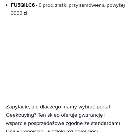
FU5QILC6
- 6 proc. zniżki przy zamówieniu powyżej
3999 zł,
Zapytacie, ale dlaczego mamy wybrać portal
Geekbuying? Ten sklep oferuje gwarancję i
wsparcie posprzedażowe zgodne ze standardami
Unii Europejskiej, a dzięki rozległej sieci