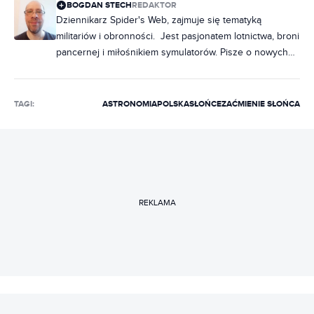
BOGDAN STECH
REDAKTOR
Dziennikarz Spider's Web, zajmuje się tematyką
militariów i obronności. Jest pasjonatem lotnictwa, broni
pancernej i miłośnikiem symulatorów. Pisze o nowych
technologiach, takich jak broń hipersoniczna czy
laserowa. Interesuje się historią konfliktów oraz Chin i
Wietnamu w XX wieku. Dziennikarzem jest od 1998
TAGI:
ASTRONOMIA
POLSKA
SŁOŃCE
ZAĆMIENIE SŁOŃCA
roku. Pracował w Super Expressie, Gazecie Wyborczej,
Purepc. Jest autorem trzech książek poświęconych
wojnie w Wietnamie. Prywatnie interesuje się również
fizyką, grami, kotami i kolarstwem górskim.
REKLAMA