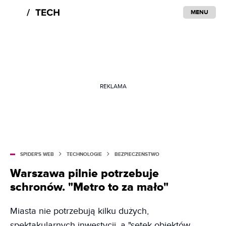
MENU
REKLAMA
SPIDER'S WEB
TECHNOLOGIE
BEZPIECZEŃSTWO
Warszawa pilnie potrzebuje
schronów. "Metro to za mało"
Miasta nie potrzebują kilku dużych,
spektakularnych inwestycji, a "setek obiektów