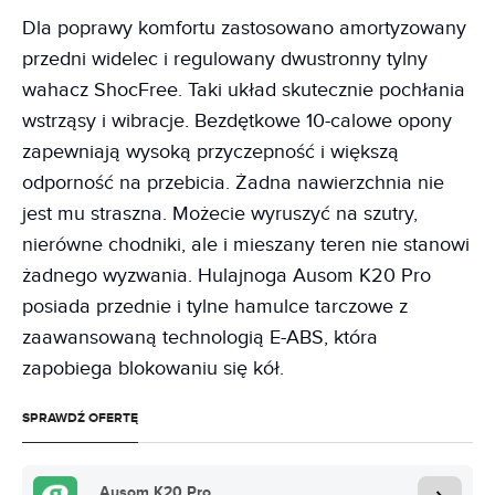
Dla poprawy komfortu zastosowano amortyzowany
przedni widelec i regulowany dwustronny tylny
wahacz ShocFree. Taki układ skutecznie pochłania
wstrząsy i wibracje. Bezdętkowe 10-calowe opony
zapewniają wysoką przyczepność i większą
odporność na przebicia. Żadna nawierzchnia nie
jest mu straszna. Możecie wyruszyć na szutry,
nierówne chodniki, ale i mieszany teren nie stanowi
żadnego wyzwania. Hulajnoga Ausom K20 Pro
posiada przednie i tylne hamulce tarczowe z
zaawansowaną technologią E-ABS, która
zapobiega blokowaniu się kół.
SPRAWDŹ OFERTĘ
Ausom K20 Pro