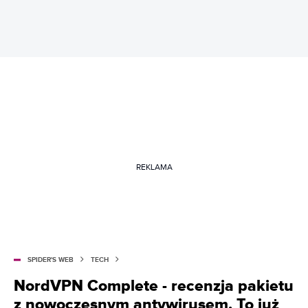
REKLAMA
SPIDER'S WEB
TECH
NordVPN Complete - recenzja pakietu
z nowoczesnym antywirusem. To już