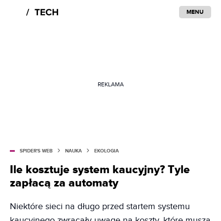
MENU
REKLAMA
SPIDER'S WEB
NAUKA
EKOLOGIA
Ile kosztuje system kaucyjny? Tyle
zapłacą za automaty
Niektóre sieci na długo przed startem systemu
kaucyjnego zwracały uwagę na koszty, które muszą