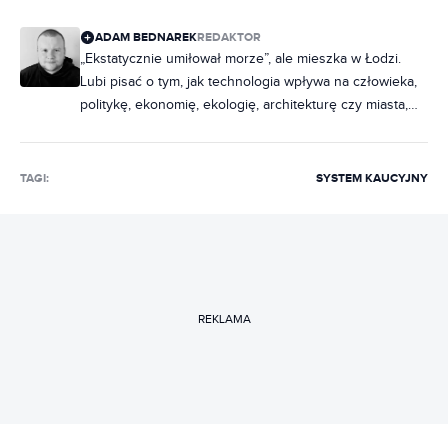
ADAM BEDNAREK
REDAKTOR
„Ekstatycznie umiłował morze”, ale mieszka w Łodzi.
Lubi pisać o tym, jak technologia wpływa na człowieka,
politykę, ekonomię, ekologię, architekturę czy miasta,
zastanawiając się przy tym, czy dzięki niej możemy żyć
jeśli nie lepiej, to chociaż inaczej. Gra też na Nintendo
Switch, a zamiast Xboksa i PlayStation woli Stadię i
TAGI:
SYSTEM KAUCYJNY
GeForce Now, bo granie w chmurze to przyszłość.
REKLAMA