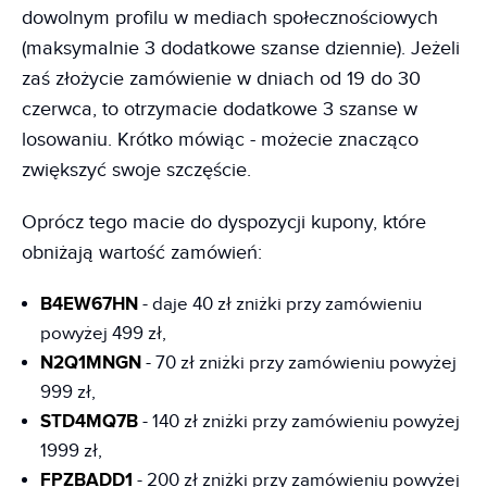
dowolnym profilu w mediach społecznościowych
(maksymalnie 3 dodatkowe szanse dziennie). Jeżeli
zaś złożycie zamówienie w dniach od 19 do 30
czerwca, to otrzymacie dodatkowe 3 szanse w
losowaniu. Krótko mówiąc - możecie znacząco
zwiększyć swoje szczęście.
Oprócz tego macie do dyspozycji kupony, które
obniżają wartość zamówień:
B4EW67HN
- daje 40 zł zniżki przy zamówieniu
powyżej 499 zł,
N2Q1MNGN
- 70 zł zniżki przy zamówieniu powyżej
999 zł,
STD4MQ7B
- 140 zł zniżki przy zamówieniu powyżej
1999 zł,
FPZBADD1
- 200 zł zniżki przy zamówieniu powyżej