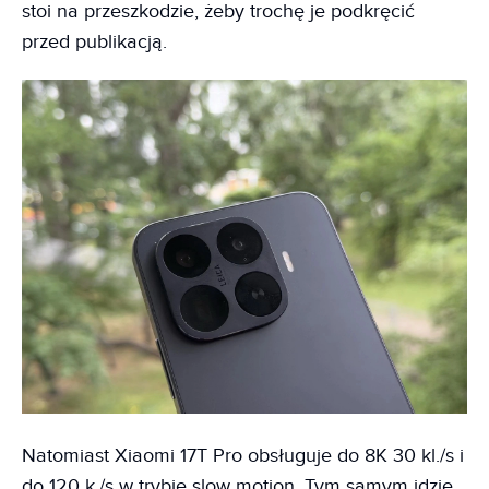
stoi na przeszkodzie, żeby trochę je podkręcić
przed publikacją.
Natomiast Xiaomi 17T Pro obsługuje do 8K 30 kl./s i
do 120 k./s w trybie slow motion. Tym samym idzie