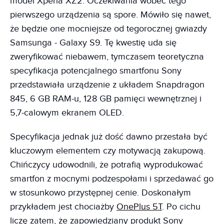
model Xperia XZ2. Oczekiwania wobec tego
pierwszego urządzenia są spore. Mówiło się nawet,
że będzie one mocniejsze od tegorocznej gwiazdy
Samsunga - Galaxy S9. Tę kwestię uda się
zweryfikować niebawem, tymczasem teoretyczna
specyfikacja potencjalnego smartfonu Sony
przedstawiała urządzenie z układem Snapdragon
845, 6 GB RAM-u, 128 GB pamięci wewnętrznej i
5,7-calowym ekranem OLED.
Specyfikacja jednak już dość dawno przestała być
kluczowym elementem czy motywacją zakupową.
Chińczycy udowodnili, że potrafią wyprodukować
smartfon z mocnymi podzespołami i sprzedawać go
w stosunkowo przystępnej cenie. Doskonałym
przykładem jest chociażby
OnePlus 5T
. Po cichu
liczę zatem, że zapowiedziany produkt Sony