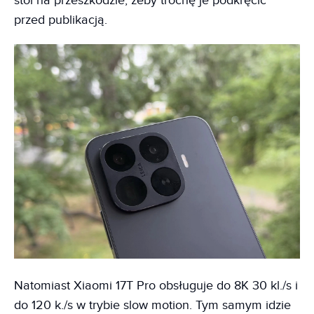
stoi na przeszkodzie, żeby trochę je podkręcić
przed publikacją.
Natomiast Xiaomi 17T Pro obsługuje do 8K 30 kl./s i
do 120 k./s w trybie slow motion. Tym samym idzie