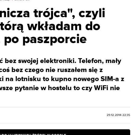
icza trójca", czyli
 którą wkładam do
 po paszporcie
bez swojej elektroniki. Telefon, mały
 coś bez czego nie ruszałem się z
i na lotnisku to kupno nowego SIM-a z
sze pytanie w hostelu to czy WiFi nie
29.12.2014 22:35