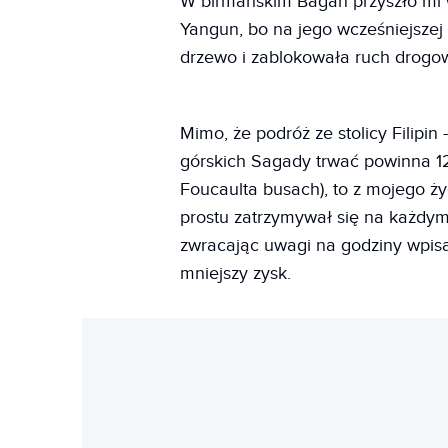
W birmańskim Bagan przyszło mi 
Yangun, bo na jego wcześniejszej 
drzewo i zablokowała ruch drogo
Mimo, że podróż ze stolicy Filipi
górskich Sagady trwać powinna 1
Foucaulta busach), to z mojego ży
prostu zatrzymywał się na każdym
zwracając uwagi na godziny wpisan
mniejszy zysk.