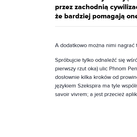
przez zachodnią cywiliza
że bardziej pomagają one
A dodatkowo można nimi nagrać ta
Spróbujcie tylko odnaleźć się wśr
pierwszy rzut oka) ulic Phnom Pen
dosłownie kilka kroków od prowinc
językiem Szekspira ma tyle wspó
savoir vivrem; a jest przecież apli