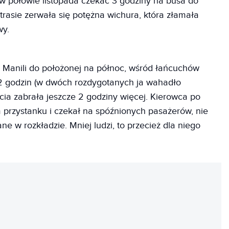
w połowie listopada czekać 3 godziny na busa do
trasie zerwała się potężna wichura, która złamała
wy.
n - Manili do położonej na północ, wśród łańcuchów
2 godzin (w dwóch rozdygotanych ja wahadło
cia zabrała jeszcze 2 godziny więcej. Kierowca po
 przystanku i czekał na spóźnionych pasażerów, nie
e w rozkładzie. Mniej ludzi, to przecież dla niego
REKLAMA