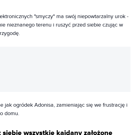
ektronicznych "smyczy" ma swój niepowtarzalny urok -
ie nieznanego terenu i ruszyć przed siebie czując w
przygodę.
REKLAMA
e jak ogródek Adonisa, zamieniając się we frustrację i
do domu.
z siebie wszystkie kajdany założone