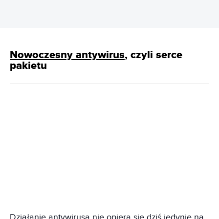
Nowoczesny antywirus
, czyli serce
pakietu
Działanie antywirusa nie opiera się dziś jedynie na