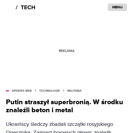
MENU
REKLAMA
SPIDER'S WEB
TECHNOLOGIE
MILITARIA
Putin straszył superbronią. W środku
znaleźli beton i metal
Ukraińscy śledczy zbadali szczątki rosyjskiego
Oriesznika. Zamiast bojowych głowic znaleźli