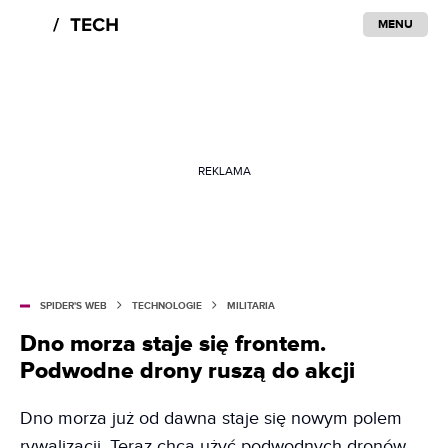
MENU
REKLAMA
SPIDER'S WEB
TECHNOLOGIE
MILITARIA
Dno morza staje się frontem.
Podwodne drony ruszą do akcji
Dno morza już od dawna staje się nowym polem
rywalizacji. Teraz chcą użyć podwodnych dronów