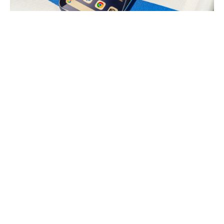
Smartfony Xiaomi z dopiskiem T od początku były
projektowane jako smartfony z potężną
wydajnością, ale z pewnymi kompromisami w
kwestii aparatów czy podzespołów w stosunku do
„głównej” linii flagowców czy modeli Ultra. W tym
roku Xiaomi postanowiło zaskoczyć absolutnie
wszystkich. Smartfony 17T i 17T Pro to prawdziwe
flagowce, które nie dość, że są wyposażone w
potężne podzespoły, to mają potencjał na bycie
hitem sprzedaży w swoich segmentach. Już
tłumaczę dlaczego.