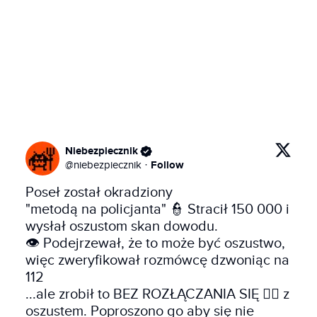
Niebezpiecznik
Follow
@
niebezpiecznik
·
Poseł został okradziony 

"metodą na policjanta" 👮 Stracił 150 000 i 
wysłał oszustom skan dowodu.

👁️ Podejrzewał, że to może być oszustwo, 
więc zweryfikował rozmówcę dzwoniąc na 
112

...ale zrobił to BEZ ROZŁĄCZANIA SIĘ 🤦‍♂️ z 
oszustem. Poproszono go aby się nie 