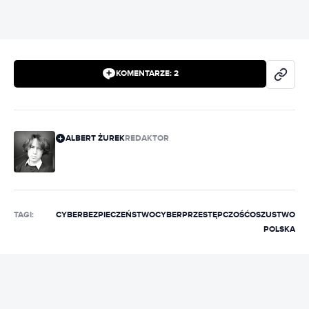
KOMENTARZE:
2
ALBERT ŻUREK
REDAKTOR
TAGI:
CYBERBEZPIECZEŃSTWO
CYBERPRZESTĘPCZOŚĆ
OSZUSTWO
POLSKA