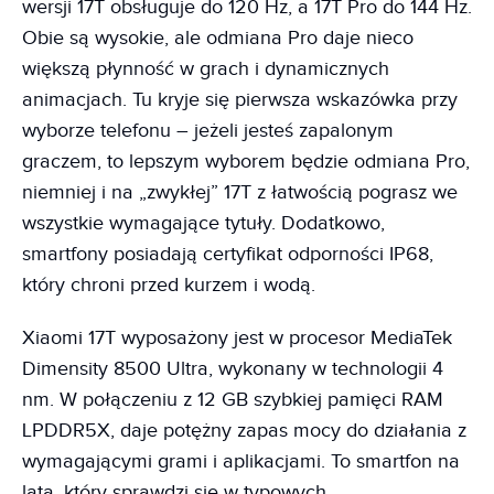
wersji 17T obsługuje do 120 Hz, a 17T Pro do 144 Hz.
Obie są wysokie, ale odmiana Pro daje nieco
większą płynność w grach i dynamicznych
animacjach. Tu kryje się pierwsza wskazówka przy
wyborze telefonu – jeżeli jesteś zapalonym
graczem, to lepszym wyborem będzie odmiana Pro,
niemniej i na „zwykłej” 17T z łatwością pograsz we
wszystkie wymagające tytuły. Dodatkowo,
smartfony posiadają certyfikat odporności IP68,
który chroni przed kurzem i wodą.
Xiaomi 17T wyposażony jest w procesor MediaTek
Dimensity 8500 Ultra, wykonany w technologii 4
nm. W połączeniu z 12 GB szybkiej pamięci RAM
LPDDR5X, daje potężny zapas mocy do działania z
wymagającymi grami i aplikacjami. To smartfon na
lata, który sprawdzi się w typowych