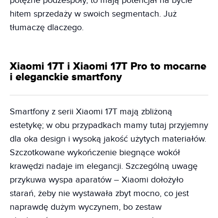
potężne podzespoły, to mają potencjał na bycie
hitem sprzedaży w swoich segmentach. Już
tłumaczę dlaczego.
Xiaomi 17T i Xiaomi 17T Pro to mocarne
i eleganckie smartfony
Smartfony z serii Xiaomi 17T mają zbliżoną
estetykę; w obu przypadkach mamy tutaj przyjemny
dla oka design i wysoką jakość użytych materiałów.
Szczotkowane wykończenie biegnące wokół
krawędzi nadaje im elegancji. Szczególną uwagę
przykuwa wyspa aparatów – Xiaomi dołożyło
starań, żeby nie wystawała zbyt mocno, co jest
naprawdę dużym wyczynem, bo zestaw