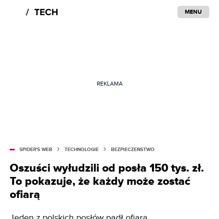
MENU
REKLAMA
SPIDER'S WEB
TECHNOLOGIE
BEZPIECZEŃSTWO
Oszuści wyłudzili od posła 150 tys. zł.
To pokazuje, że każdy może zostać
ofiarą
Jeden z polskich posłów padł ofiarą