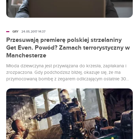
GRY
24.05.2017 14:37
Przesuwają premierę polskiej strzelaniny
Get Even. Powód? Zamach terrorystyczny w
Manchesterze
Młoda dziewczyna jest przywiązana do krzesła, zapłakana i
zrozpaczona. Gdy podchodzisz bliżej, okazuje się, że ma
przymocowaną bombę z zegarem odliczającym ostatnie 30
sekund jej życia. Ładunek można dezaktywować
czterocyfrową kombinacją, ale jedyną osobę znającą kod
posłałeś przed chwilą do grobu...