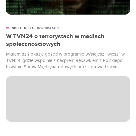
SOCIAL MEDIA
16.12.2014 14:03
W TVN24 o terrorystach w mediach
społecznościowych
Miałem dziś okazję gościć w programie „Wstajesz i wiesz” w
TVN24, gdzie wspólnie z Kacprem Rękawkiem z Polskiego
Instytutu Spraw Międzynarodowych oraz z prowadzącym
Jarkiem Kuźniarem rozmawiałem o… terrorystach w mediach
społecznościowych.