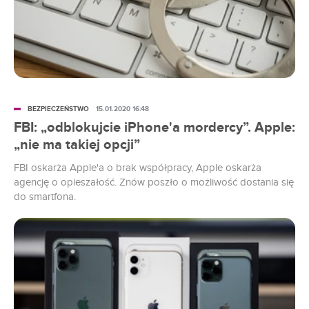
BEZPIECZEŃSTWO
15.01.2020 16:48
FBI: „odblokujcie iPhone'a mordercy”. Apple:
„nie ma takiej opcji”
FBI oskarża Apple'a o brak współpracy, Apple oskarża
agencję o opieszałość. Znów poszło o możliwość dostania się
do smartfona.