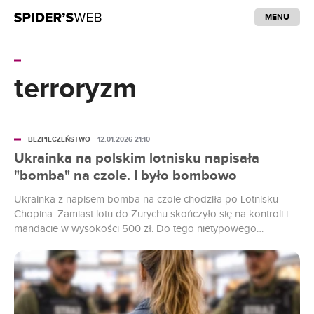
MENU
terroryzm
BEZPIECZEŃSTWO
12.01.2026 21:10
Ukrainka na polskim lotnisku napisała
"bomba" na czole. I było bombowo
Ukrainka z napisem bomba na czole chodziła po Lotnisku
Chopina. Zamiast lotu do Zurychu skończyło się na kontroli i
mandacie w wysokości 500 zł. Do tego nietypowego
zdarzenia doszło w niedzielę na Lotnisku Chopina. Oczekująca
na rejs do Zurychu 29-latka spacerowała po porcie z wyraźnie
widocznym na czole napisem bomba. To pracownicy ochrony
jako pierwsi...