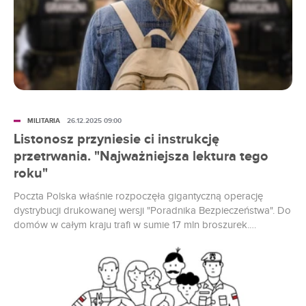
MILITARIA
26.12.2025 09:00
Listonosz przyniesie ci instrukcję
przetrwania. "Najważniejsza lektura tego
roku"
Poczta Polska właśnie rozpoczęła gigantyczną operację
dystrybucji drukowanej wersji "Poradnika Bezpieczeństwa". Do
domów w całym kraju trafi w sumie 17 mln broszurek.
Publikacja jest darmowa. Druk 17 mln egzemplarzy "Poradnika
Bezpieczeństwa" zakończył się w grudniu, a teraz pałeczkę
przejęli listonosze. Cała operacja rozsyłania poradników ma
potrwać nieco ponad miesiąc, a harmonogram nie jest
przypadkowy. W...