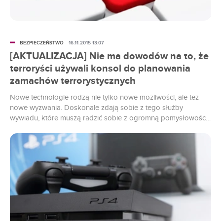
BEZPIECZEŃSTWO
16.11.2015 13:07
[AKTUALIZACJA] Nie ma dowodów na to, że
terroryści używali konsol do planowania
zamachów terrorystycznych
Nowe technologie rodzą nie tylko nowe możliwości, ale też
nowe wyzwania. Doskonale zdają sobie z tego służby
wywiadu, które muszą radzić sobie z ogromną pomysłowością
terrorystów. Ci ostatni do planowania swoich działań coraz
chętniej wykorzystują nowoczesne rozwiązania.