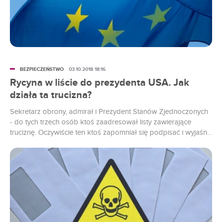
BEZPIECZEŃSTWO
03.10.2018 18:16
Rycyna w liście do prezydenta USA. Jak
działa ta trucizna?
Sekretarz obrony, admirał i Prezydent Stanów Zjednoczonych
- do tych trzech osób ktoś zaadresował listy zawierające
truciznę. Oczywiście ten ktoś zapomniał się podpisać i wyjaśnić
przy okazji, o co mu chodziło.