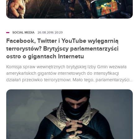
SOCIAL MEDIA
26.08.2016 20:29
Facebook, Twitter i YouTube wylęgarnią
terrorystów? Brytyjscy parlamentarzyści
ostro o gigantach Internetu
Komisja spraw wewnętrznych brytyjskiej Izby Gmin wezwała
amerykańskich gigantów internetowych do intensyfikacji
działań przeciwko terroryzmowi. Mało tego, parlamentarzyści
twierdzą, że Facebook, Twitter czy YouTube świadomie
zaniechały walki przeciwko wykorzystywaniu ich platform do
promocji terroryzmu. Serwisy społecznościowe nazwane
zostały wręcz platformą do rekrutacji terrorystów.