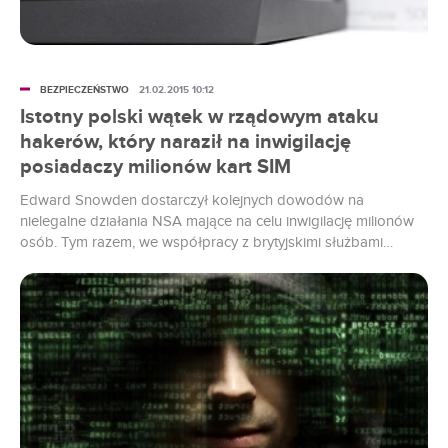
BEZPIECZEŃSTWO
21.02.2015 10:12
Istotny polski wątek w rządowym ataku
hakerów, który naraził na inwigilację
posiadaczy milionów kart SIM
Edward Snowden dostarczył kolejnych dowodów na
nielegalne działania NSA mające na celu inwigilację milionów
osób. Tym razem, we współpracy z brytyjskimi służbami
wywiadowczymi, okradziono jednego z największych
światowych dostawców kart SIM. Efekt? Setki milionów osób
narażone na podsłuchy i przechwycenie wiadomości SMS.