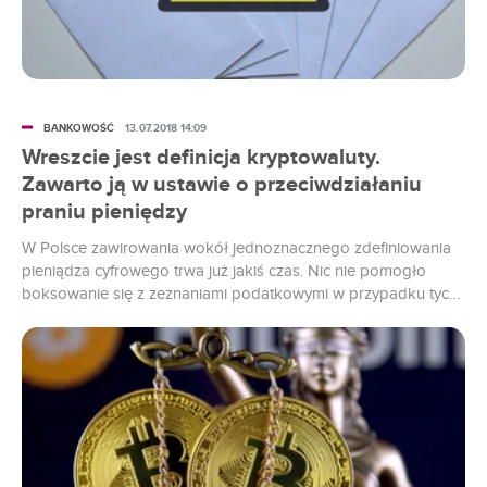
BANKOWOŚĆ
13.07.2018 14:09
Wreszcie jest definicja kryptowaluty.
Zawarto ją w ustawie o przeciwdziałaniu
praniu pieniędzy
W Polsce zawirowania wokół jednoznacznego zdefiniowania
pieniądza cyfrowego trwa już jakiś czas. Nic nie pomogło
boksowanie się z zeznaniami podatkowymi w przypadku tych,
którzy zainwestowali w wirtualną walutę. Aż tu naglę bęc!
Piątek, trzynastego i definicja kryptowaluty już jest!