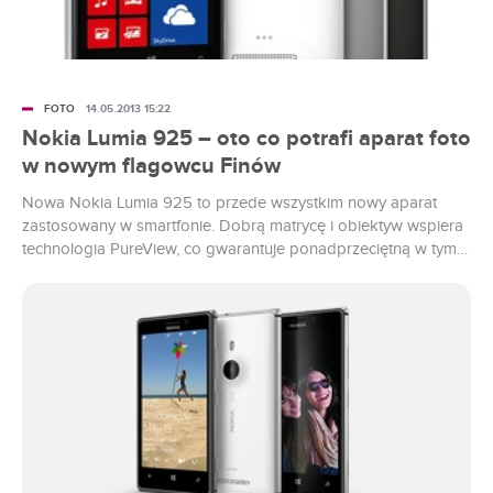
FOTO
14.05.2013 15:22
Nokia Lumia 925 – oto co potrafi aparat foto
w nowym flagowcu Finów
Nowa Nokia Lumia 925 to przede wszystkim nowy aparat
zastosowany w smartfonie. Dobrą matrycę i obiektyw wspiera
technologia PureView, co gwarantuje ponadprzeciętną w tym
segmencie jakość zdjęć. Czym jeszcze wyróżnia się nowy
aparat?