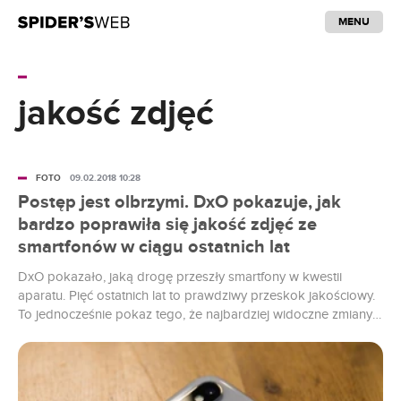
MENU
jakość zdjęć
FOTO
09.02.2018 10:28
Postęp jest olbrzymi. DxO pokazuje, jak
bardzo poprawiła się jakość zdjęć ze
smartfonów w ciągu ostatnich lat
DxO pokazało, jaką drogę przeszły smartfony w kwestii
aparatu. Pięć ostatnich lat to prawdziwy przeskok jakościowy.
To jednocześnie pokaz tego, że najbardziej widoczne zmiany
na rynku obrazowania zachodzą nie w aparatach, a właśnie w
smartfonach.