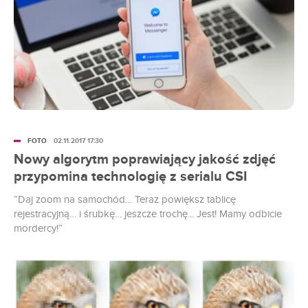
FOTO
02.11.2017 17:30
Nowy algorytm poprawiający jakość zdjęć
przypomina technologię z serialu CSI
”Daj zoom na samochód… Teraz powiększ tablicę
rejestracyjną… i śrubkę… jeszcze trochę... Jest! Mamy odbicie
mordercy!”