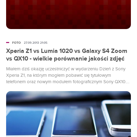
FOTO
27.09.2013 21:05
Xperia Z1 vs Lumia 1020 vs Galaxy S4 Zoom
vs QX10 - wielkie porównanie jakości zdjęć
Miałem dziś okazję uczestniczyć w wydarzeniu Dzień z Sony
Xperia Z1, na którym mogłem pobawić się tytułowym
telefonem oraz nowym modułem fotograficznym Sony QX10.
Oba urządzenia były w moich rękach przez kilka godzin i
zdążyłem wyrobić sobie o nich pierwsze zdanie. Na to
wydarzenie zabrałem także Nokię Lumię 1020 oraz Samsunga
Galaxy S4 Zoom. Śmietanka fotografii mobilnej w komplecie!
Który aparat zrobił najlepsze zdjęcia? Dowiecie się z tekstu
poniżej.