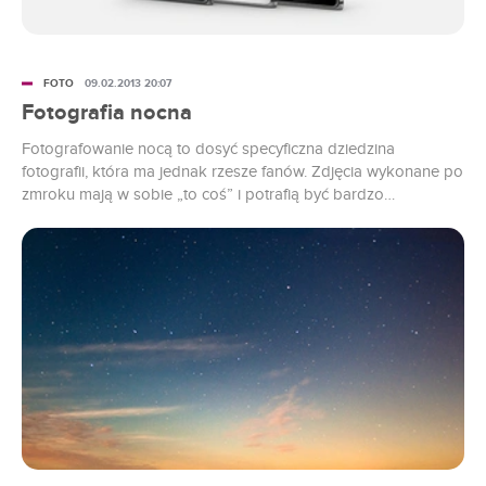
FOTO
09.02.2013 20:07
Fotografia nocna
Fotografowanie nocą to dosyć specyficzna dziedzina
fotografii, która ma jednak rzesze fanów. Zdjęcia wykonane po
zmroku mają w sobie „to coś” i potrafią być bardzo
efektowne, ale często sprawiają problemy początkującym
fotografom. W niniejszym tekście znajdziecie garść porad, jak
zrobić dobre zdjęcie nocne.