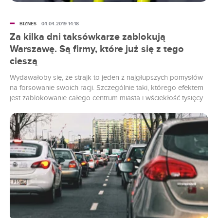
BIZNES
04.04.2019 14:18
Za kilka dni taksówkarze zablokują
Warszawę. Są firmy, które już się z tego
cieszą
Wydawałoby się, że strajk to jeden z najgłupszych pomysłów
na forsowanie swoich racji. Szczególnie taki, którego efektem
jest zablokowanie całego centrum miasta i wściekłość tysięcy
osób grzęznących w samochodach, autobusach i tramwajach.
Taksówkarze próbują jednak do skutku. I być może niedługo
naprawdę uda im się zniechęcić do siebie większość klientów.