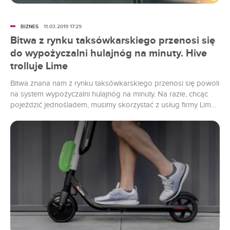
BIZNES
11.03.2019 17:29
Bitwa z rynku taksówkarskiego przenosi się
do wypożyczalni hulajnóg na minuty. Hive
trolluje Lime
Bitwa znana nam z rynku taksówkarskiego przenosi się powoli
na system wypożyczalni hulajnóg na minuty. Na razie, chcąc
pojeździć jednośladem, musimy skorzystać z usług firmy Lime,
wspomaganej m.in. przez Ubera. Teraz do gry wchodzi jednak
FREE NOW (dawne myTaxi). I od razu wypala do swojego
przeciwnika z grubej rury.