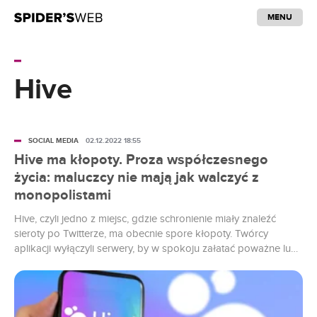
MENU
Hive
SOCIAL MEDIA
02.12.2022 18:55
Hive ma kłopoty. Proza współczesnego
życia: maluczcy nie mają jak walczyć z
monopolistami
Hive, czyli jedno z miejsc, gdzie schronienie miały znaleźć
sieroty po Twitterze, ma obecnie spore kłopoty. Twórcy
aplikacji wyłączyli serwery, by w spokoju załatać poważne luki
związane z bezpieczeństwem użytkowników. Awaria pozwala
nam na żywo śledzić, jak wygląda walka Dawida z Goliatem.